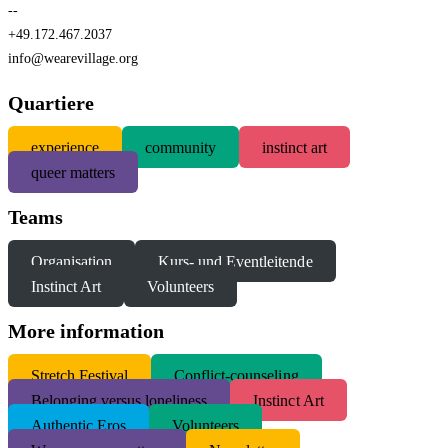
--
+49.172.467.2037
info@wearevillage.org
Quartiere
experience
community
instinct art
queer matters
Teams
Organisation
Kurs- und Eventleitende
Instinct Art
Volunteers
More information
S
tretch Festival
Conflict-counseling
Belonging versus loneliness
Instinct Art
Authentic Eros
Volunteers