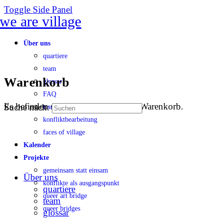
Toggle Side Panel
Über uns
quartiere
team
Warenkorb
glossar
FAQ
Es befinden sich keine Produkte im Warenkorb.
Suche nach:
transparenz
konfliktbearbeitung
faces of village
Kalender
Projekte
gemeinsam statt einsam
Über uns
konflikte als ausgangspunkt
quartiere
queer art bridge
team
queer bridges
glossar