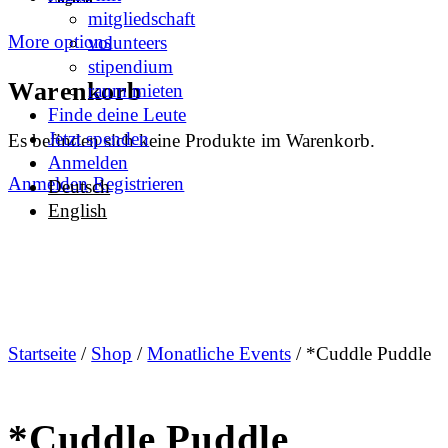
mitgliedschaft
More options
volunteers
stipendium
Warenkorb
raum mieten
Finde deine Leute
Jetzt spenden
Es befinden sich keine Produkte im Warenkorb.
Anmelden
Anmelden
Registrieren
Deutsch
English
Startseite
/
Shop
/
Monatliche Events
/ *Cuddle Puddle
*Cuddle Puddle