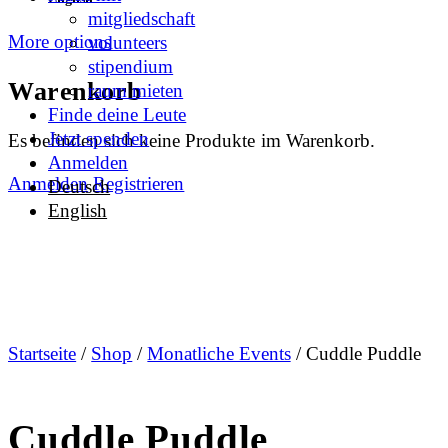
mitgliedschaft
More options
volunteers
stipendium
Warenkorb
raum mieten
Finde deine Leute
Jetzt spenden
Es befinden sich keine Produkte im Warenkorb.
Anmelden
Anmelden
Registrieren
Deutsch
English
Startseite
/
Shop
/
Monatliche Events
/ Cuddle Puddle
Cuddle Puddle