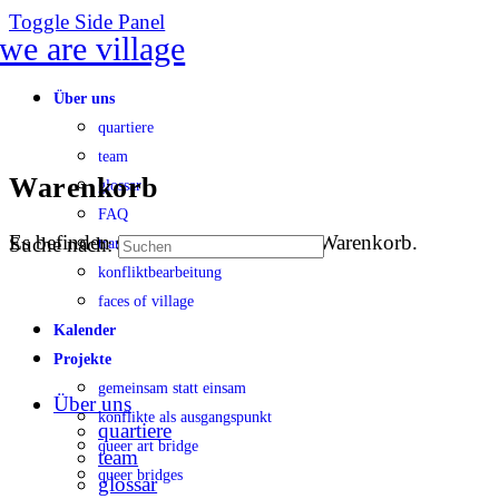
Toggle Side Panel
Über uns
quartiere
team
Warenkorb
glossar
FAQ
Es befinden sich keine Produkte im Warenkorb.
Suche nach:
transparenz
konfliktbearbeitung
faces of village
Kalender
Projekte
gemeinsam statt einsam
Über uns
konflikte als ausgangspunkt
quartiere
queer art bridge
team
queer bridges
glossar