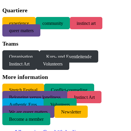
Quartiere
experience
community
instinct art
queer matters
Teams
Organisation
Kurs- und Eventleitende
Instinct Art
Volunteers
More information
S
tretch Festival
Conflict-counseling
Belonging versus loneliness
Instinct Art
Authentic Eros
Volunteers
We are queer matters
Newsletter
Become a member