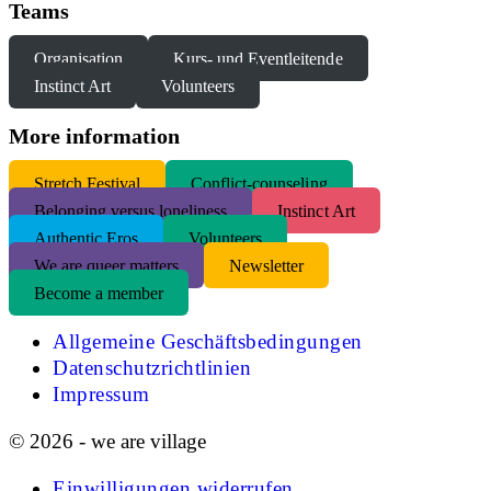
Teams
Organisation
Kurs- und Eventleitende
Instinct Art
Volunteers
More information
S
tretch Festival
Conflict-counseling
Belonging versus loneliness
Instinct Art
Authentic Eros
Volunteers
We are queer matters
Newsletter
Become a member
Allgemeine Geschäftsbedingungen
Datenschutzrichtlinien
Impressum
© 2026 - we are village
Einwilligungen widerrufen