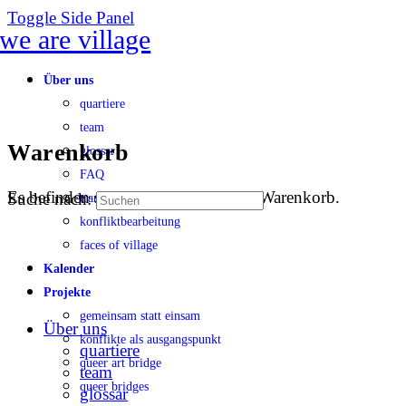
Toggle Side Panel
Über uns
quartiere
team
Warenkorb
glossar
FAQ
Es befinden sich keine Produkte im Warenkorb.
Suche nach:
transparenz
konfliktbearbeitung
faces of village
Kalender
Projekte
gemeinsam statt einsam
Über uns
konflikte als ausgangspunkt
quartiere
queer art bridge
team
queer bridges
glossar