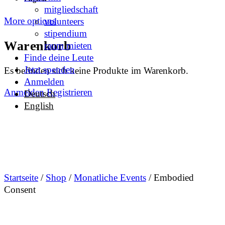
mitgliedschaft
More options
volunteers
stipendium
Warenkorb
raum mieten
Finde deine Leute
Jetzt spenden
Es befinden sich keine Produkte im Warenkorb.
Anmelden
Anmelden
Registrieren
Deutsch
English
Startseite
/
Shop
/
Monatliche Events
/ Embodied
Consent