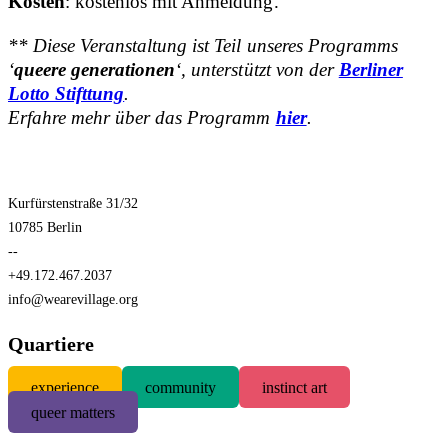
Kosten
: kostenlos mit Anmeldung.
** Diese Veranstaltung ist Teil unseres Programms
‘
queere generationen
‘, unterstützt von der
Berliner
Lotto Stifttung
.
Erfahre mehr über das Programm
hier
.
Kurfürstenstraße 31/32
10785 Berlin
--
+49.172.467.2037
info@wearevillage.org
Quartiere
experience
community
instinct art
queer matters