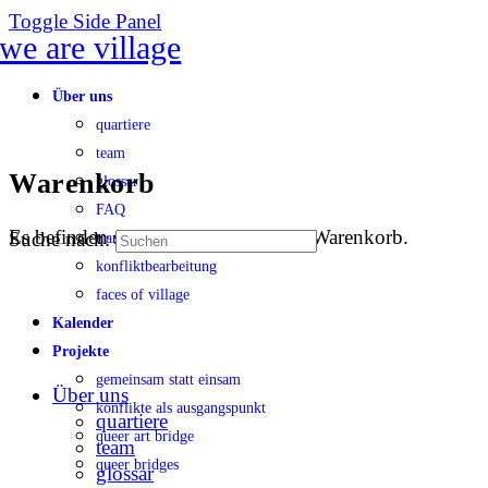
Toggle Side Panel
Über uns
quartiere
team
Warenkorb
glossar
FAQ
Es befinden sich keine Produkte im Warenkorb.
Suche nach:
transparenz
konfliktbearbeitung
faces of village
Kalender
Projekte
gemeinsam statt einsam
Über uns
konflikte als ausgangspunkt
quartiere
queer art bridge
team
queer bridges
glossar