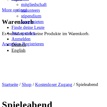
mitgliedschaft
More options
volunteers
stipendium
Warenkorb
raum mieten
Finde deine Leute
Jetzt spenden
Es befinden sich keine Produkte im Warenkorb.
Anmelden
Anmelden
Registrieren
Deutsch
English
Startseite
/
Shop
/
Kostenloser Zugang
/ Spieleabend
Spieleabend