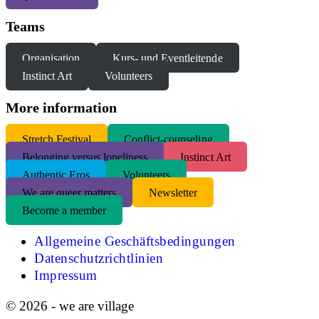
Teams
Organisation
Kurs- und Eventleitende
Instinct Art
Volunteers
More information
S
tretch Festival
Conflict-counseling
Belonging versus loneliness
Instinct Art
Authentic Eros
Volunteers
We are queer matters
Newsletter
Become a member
Allgemeine Geschäftsbedingungen
Datenschutzrichtlinien
Impressum
© 2026 - we are village