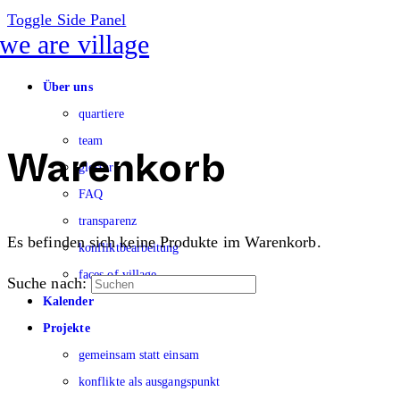
Toggle Side Panel
Über uns
quartiere
team
glossar
Warenkorb
FAQ
transparenz
Es befinden sich keine Produkte im Warenkorb.
konfliktbearbeitung
faces of village
Suche nach:
Kalender
Projekte
gemeinsam statt einsam
konflikte als ausgangspunkt