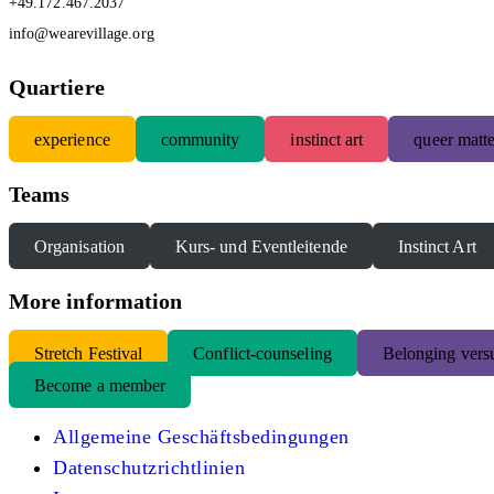
+49.172.467.2037
info@wearevillage.org
Quartiere
experience
community
instinct art
queer matte
Teams
Organisation
Kurs- und Eventleitende
Instinct Art
More information
S
tretch Festival
Conflict-counseling
Belonging versu
Become a member
Allgemeine Geschäftsbedingungen
Datenschutzrichtlinien