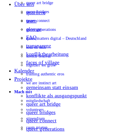
queer art bridge
Über uns
queer bridges
quartiere
team
queer connect
glossar
queer generations
FAQ
queer matters digital – Deutschland
transparenz
soul of skin
konfliktbearbeitung
stretch festival
faces of village
together we grow
Kalender
training authentic eros
Projekte
we are instinct art
gemeinsam statt einsam
Mach mit
konflikte als ausgangspunkt
mitgliedschaft
queer art bridge
volunteers
queer bridges
stipendium
queer connect
raum mieten
queer generations