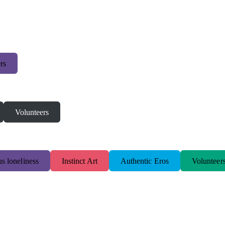
rs
Volunteers
s loneliness
Instinct Art
Authentic Eros
Volunteer