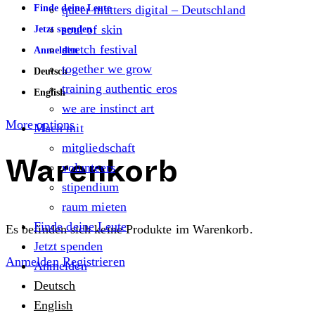
Finde deine Leute
queer matters digital – Deutschland
soul of skin
Jetzt spenden
stretch festival
Anmelden
together we grow
Deutsch
training authentic eros
English
we are instinct art
More options
Mach mit
mitgliedschaft
volunteers
Warenkorb
stipendium
raum mieten
Finde deine Leute
Es befinden sich keine Produkte im Warenkorb.
Jetzt spenden
Anmelden
Registrieren
Anmelden
Deutsch
English