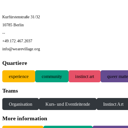
Kurfürstenstraße 31/32
10785 Berlin
--
+49.172.467.2037
info@wearevillage.org
Quartiere
experience
community
instinct art
queer matte
Teams
Organisation
Kurs- und Eventleitende
Instinct Art
More information