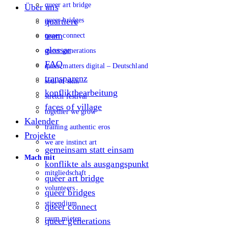
queer art bridge
Über uns
queer bridges
quartiere
team
queer connect
glossar
queer generations
FAQ
queer matters digital – Deutschland
transparenz
soul of skin
konfliktbearbeitung
stretch festival
faces of village
together we grow
Kalender
training authentic eros
Projekte
we are instinct art
gemeinsam statt einsam
Mach mit
konflikte als ausgangspunkt
mitgliedschaft
queer art bridge
volunteers
queer bridges
stipendium
queer connect
raum mieten
queer generations