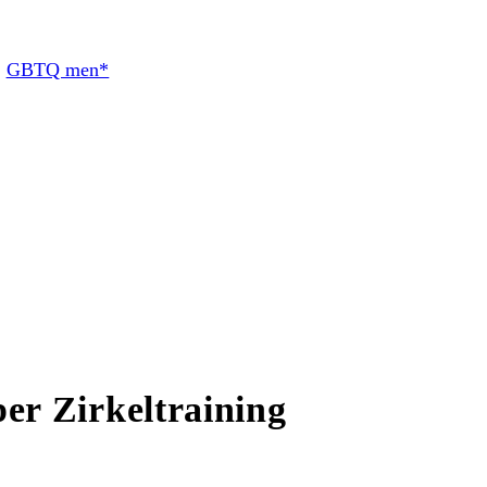
:
GBTQ men*
r Zirkeltraining