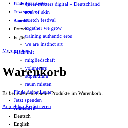
Finde deine Leute
queer matters digital – Deutschland
soul of skin
Jetzt spenden
stretch festival
Anmelden
together we grow
Deutsch
training authentic eros
English
we are instinct art
More options
Mach mit
mitgliedschaft
Warenkorb
volunteers
stipendium
raum mieten
Finde deine Leute
Es befinden sich keine Produkte im Warenkorb.
Jetzt spenden
Anmelden
Registrieren
Anmelden
Deutsch
English