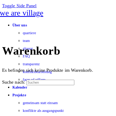
Toggle Side Panel
Über uns
quartiere
team
Warenkorb
glossar
FAQ
transparenz
Es befinden sich keine Produkte im Warenkorb.
konfliktbearbeitung
faces of village
Suche nach:
Kalender
Projekte
gemeinsam statt einsam
konflikte als ausgangspunkt