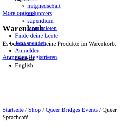
mitgliedschaft
More options
volunteers
stipendium
Warenkorb
raum mieten
Finde deine Leute
Jetzt spenden
Es befinden sich keine Produkte im Warenkorb.
Anmelden
Anmelden
Registrieren
Deutsch
English
Startseite
/
Shop
/
Queer Bridges Events
/ Queer
Sprachcafé