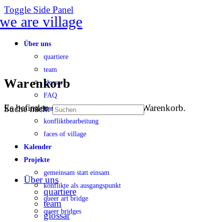
Toggle Side Panel
Über uns
quartiere
team
Warenkorb
glossar
FAQ
Es befinden sich keine Produkte im Warenkorb.
Suche nach:
transparenz
konfliktbearbeitung
faces of village
Kalender
Projekte
gemeinsam statt einsam
Über uns
konflikte als ausgangspunkt
quartiere
queer art bridge
team
queer bridges
glossar