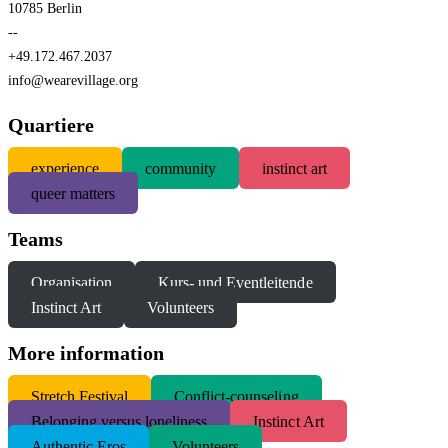
10785 Berlin
--
+49.172.467.2037
info@wearevillage.org
Quartiere
experience
community
instinct art
queer matters
Teams
Organisation
Kurs- und Eventleitende
Instinct Art
Volunteers
More information
S
tretch Festival
Conflict-counseling
Belonging versus loneliness
Instinct Art
Authentic Eros
Volunteers