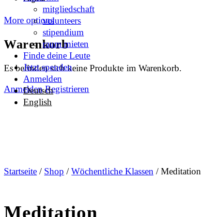
mitgliedschaft
More options
volunteers
stipendium
Warenkorb
raum mieten
Finde deine Leute
Jetzt spenden
Es befinden sich keine Produkte im Warenkorb.
Anmelden
Anmelden
Registrieren
Deutsch
English
Startseite
/
Shop
/
Wöchentliche Klassen
/ Meditation
Meditation