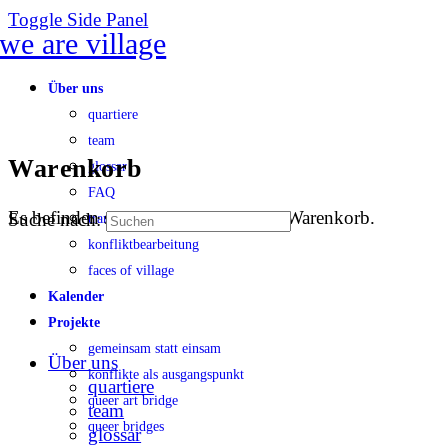
Toggle Side Panel
Über uns
quartiere
team
Warenkorb
glossar
FAQ
Es befinden sich keine Produkte im Warenkorb.
Suche nach:
transparenz
konfliktbearbeitung
faces of village
Kalender
Projekte
gemeinsam statt einsam
Über uns
konflikte als ausgangspunkt
quartiere
queer art bridge
team
queer bridges
glossar