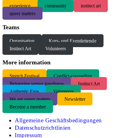
experience
community
instinct art
queer matters
Teams
Organisation
Kurs- und Eventleitende
Instinct Art
Volunteers
More information
S
tretch Festival
Conflict-counseling
Belonging versus loneliness
Instinct Art
Authentic Eros
Volunteers
We are queer matters
Newsletter
Become a member
Allgemeine Geschäftsbedingungen
Datenschutzrichtlinien
Impressum