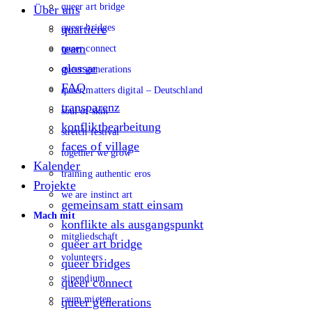
queer art bridge
Über uns
queer bridges
quartiere
team
queer connect
glossar
queer generations
FAQ
queer matters digital – Deutschland
transparenz
soul of skin
konfliktbearbeitung
stretch festival
faces of village
together we grow
Kalender
training authentic eros
Projekte
we are instinct art
gemeinsam statt einsam
Mach mit
konflikte als ausgangspunkt
mitgliedschaft
queer art bridge
volunteers
queer bridges
stipendium
queer connect
raum mieten
queer generations