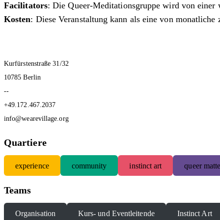
Facilitators
: Die Queer-Meditationsgruppe wird von einer 
Kosten
: Diese Veranstaltung kann als eine von monatliche 
Kurfürstenstraße 31/32
10785 Berlin
--
+49.172.467.2037
info@wearevillage.org
Quartiere
experience
community
instinct art
queer matte
Teams
Organisation
Kurs- und Eventleitende
Instinct Art