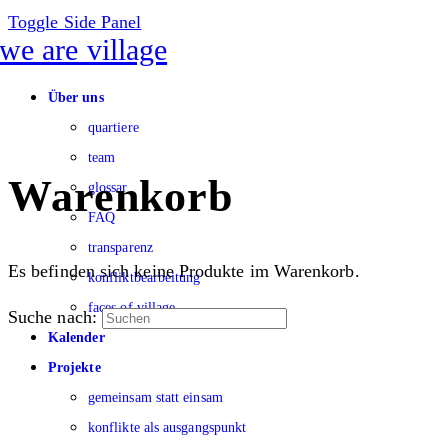
Toggle Side Panel
Über uns
quartiere
team
Warenkorb
glossar
FAQ
transparenz
Es befinden sich keine Produkte im Warenkorb.
konfliktbearbeitung
faces of village
Suche nach:
Kalender
Projekte
gemeinsam statt einsam
konflikte als ausgangspunkt