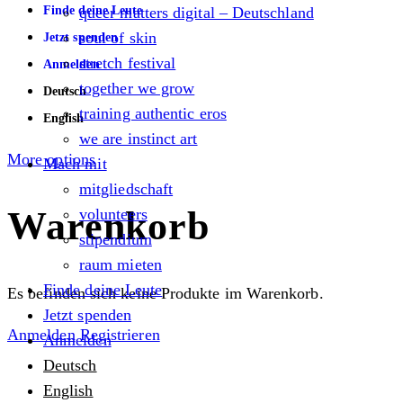
Finde deine Leute
queer matters digital – Deutschland
soul of skin
Jetzt spenden
stretch festival
Anmelden
together we grow
Deutsch
training authentic eros
English
we are instinct art
More options
Mach mit
mitgliedschaft
Warenkorb
volunteers
stipendium
raum mieten
Finde deine Leute
Es befinden sich keine Produkte im Warenkorb.
Jetzt spenden
Anmelden
Registrieren
Anmelden
Deutsch
English