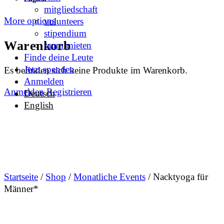
mitgliedschaft
More options
volunteers
stipendium
Warenkorb
raum mieten
Finde deine Leute
Jetzt spenden
Es befinden sich keine Produkte im Warenkorb.
Anmelden
Anmelden
Registrieren
Deutsch
English
Startseite
/
Shop
/
Monatliche Events
/ Nacktyoga für
Männer*