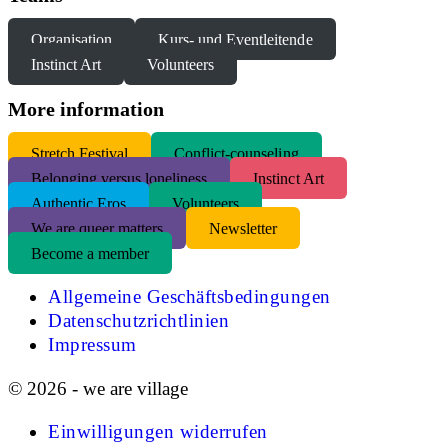
Organisation
Kurs- und Eventleitende
Instinct Art
Volunteers
More information
S
tretch Festival
Conflict-counseling
Belonging versus loneliness
Instinct Art
Authentic Eros
Volunteers
We are queer matters
Newsletter
Become a member
Allgemeine Geschäftsbedingungen
Datenschutzrichtlinien
Impressum
© 2026 - we are village
Einwilligungen widerrufen