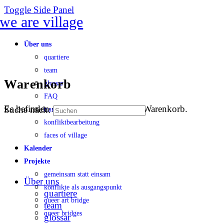
Toggle Side Panel
Über uns
quartiere
team
Warenkorb
glossar
FAQ
Es befinden sich keine Produkte im Warenkorb.
Suche nach:
transparenz
konfliktbearbeitung
faces of village
Kalender
Projekte
gemeinsam statt einsam
Über uns
konflikte als ausgangspunkt
quartiere
queer art bridge
team
queer bridges
glossar