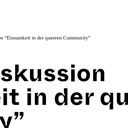
on “Einsamkeit in der queeren Community”
skussion
t in der q
y”