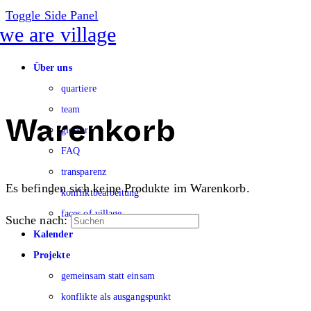
Toggle Side Panel
Über uns
quartiere
team
glossar
Warenkorb
FAQ
transparenz
Es befinden sich keine Produkte im Warenkorb.
konfliktbearbeitung
faces of village
Suche nach:
Kalender
Projekte
gemeinsam statt einsam
konflikte als ausgangspunkt