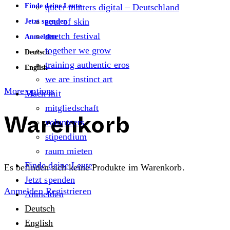
Finde deine Leute
queer matters digital – Deutschland
soul of skin
Jetzt spenden
stretch festival
Anmelden
together we grow
Deutsch
training authentic eros
English
we are instinct art
More options
Mach mit
mitgliedschaft
volunteers
Warenkorb
stipendium
raum mieten
Finde deine Leute
Es befinden sich keine Produkte im Warenkorb.
Jetzt spenden
Anmelden
Registrieren
Anmelden
Deutsch
English