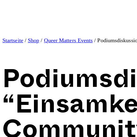
Startseite
/
Shop
/
Queer Matters Events
/ Podiumsdiskussi
Podiumsdi
“Einsamkei
Communit