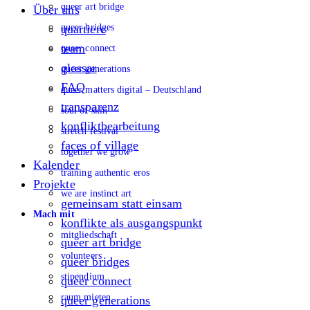
queer art bridge
Über uns
queer bridges
quartiere
team
queer connect
glossar
queer generations
FAQ
queer matters digital – Deutschland
transparenz
soul of skin
konfliktbearbeitung
stretch festival
faces of village
together we grow
Kalender
training authentic eros
Projekte
we are instinct art
gemeinsam statt einsam
Mach mit
konflikte als ausgangspunkt
mitgliedschaft
queer art bridge
volunteers
queer bridges
stipendium
queer connect
raum mieten
queer generations