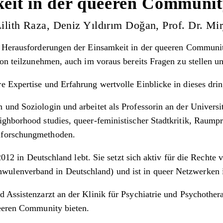
eit in der queeren Communi
ilith Raza, Deniz Yıldırım Doğan, Prof. Dr. Mi
e Herausforderungen der Einsamkeit in der queeren Communit
ion teilzunehmen, auch im voraus bereits Fragen zu stellen u
e Expertise und Erfahrung wertvolle Einblicke in dieses dri
n und Soziologin und arbeitet als Professorin an der Univers
ghborhood studies, queer-feministischer Stadtkritik, Raumpra
lforschungmethoden.
 2012 in Deutschland lebt. Sie setzt sich aktiv für die Recht
ulenverband in Deutschland) und ist in queer Netzwerken i
nd Assistenzarzt an der Klinik für Psychiatrie und Psychother
ueeren Community bieten.