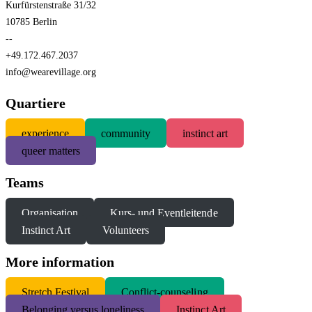
Kurfürstenstraße 31/32
10785 Berlin
--
+49.172.467.2037
info@wearevillage.org
Quartiere
experience
community
instinct art
queer matters
Teams
Organisation
Kurs- und Eventleitende
Instinct Art
Volunteers
More information
S
tretch Festival
Conflict-counseling
Belonging versus loneliness
Instinct Art