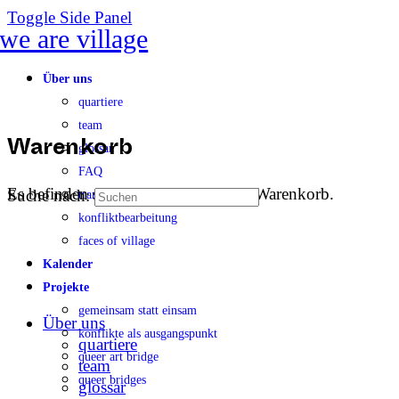
Toggle Side Panel
Über uns
quartiere
team
glossar
Warenkorb
FAQ
Es befinden sich keine Produkte im Warenkorb.
Suche nach:
transparenz
konfliktbearbeitung
faces of village
Kalender
Projekte
gemeinsam statt einsam
Über uns
konflikte als ausgangspunkt
quartiere
queer art bridge
team
queer bridges
glossar