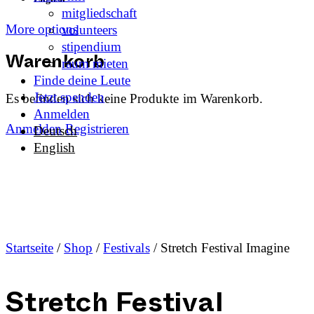
mitgliedschaft
More options
volunteers
stipendium
raum mieten
Warenkorb
Finde deine Leute
Jetzt spenden
Es befinden sich keine Produkte im Warenkorb.
Anmelden
Anmelden
Registrieren
Deutsch
English
Startseite
/
Shop
/
Festivals
/ Stretch Festival Imagine
Stretch Festival