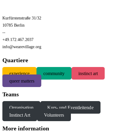
Kurfürstenstraße 31/32
10785 Berlin
--
+49.172.467.2037
info@wearevillage.org
Quartiere
experience
community
instinct art
queer matters
Teams
Organisation
Kurs- und Eventleitende
Instinct Art
Volunteers
More information