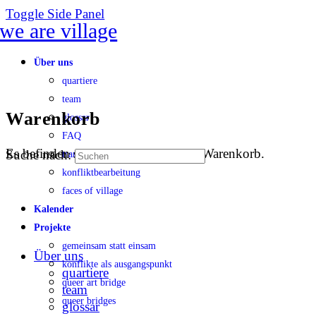
Toggle Side Panel
Über uns
quartiere
team
Warenkorb
glossar
FAQ
Es befinden sich keine Produkte im Warenkorb.
Suche nach:
transparenz
konfliktbearbeitung
faces of village
Kalender
Projekte
gemeinsam statt einsam
Über uns
konflikte als ausgangspunkt
quartiere
queer art bridge
team
queer bridges
glossar