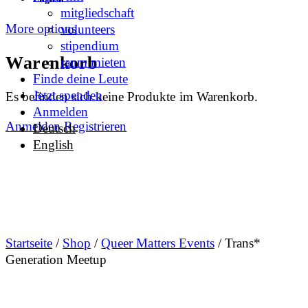
mitgliedschaft
More options
volunteers
stipendium
Warenkorb
raum mieten
Finde deine Leute
Jetzt spenden
Es befinden sich keine Produkte im Warenkorb.
Anmelden
Anmelden
Registrieren
Deutsch
English
Startseite
/
Shop
/
Queer Matters Events
/ Trans*
Generation Meetup