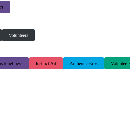
rs
Volunteers
s loneliness
Instinct Art
Authentic Eros
Volunteer