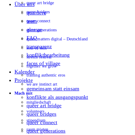
queer art bridge
Über uns
queer bridges
quartiere
team
queer connect
glossar
queer generations
FAQ
queer matters digital – Deutschland
transparenz
soul of skin
konfliktbearbeitung
stretch festival
faces of village
together we grow
Kalender
training authentic eros
Projekte
we are instinct art
gemeinsam statt einsam
Mach mit
konflikte als ausgangspunkt
mitgliedschaft
queer art bridge
volunteers
queer bridges
stipendium
queer connect
raum mieten
queer generations