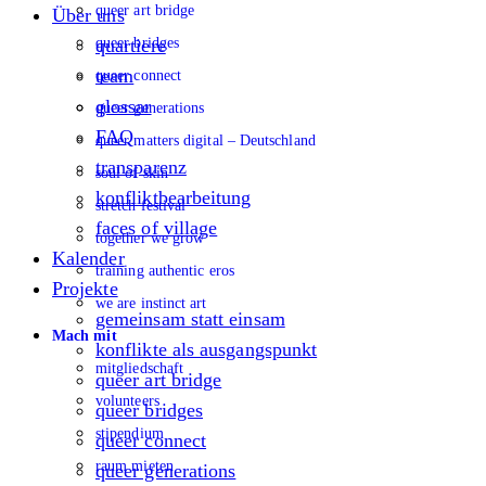
queer art bridge
Über uns
queer bridges
quartiere
team
queer connect
glossar
queer generations
FAQ
queer matters digital – Deutschland
transparenz
soul of skin
konfliktbearbeitung
stretch festival
faces of village
together we grow
Kalender
training authentic eros
Projekte
we are instinct art
gemeinsam statt einsam
Mach mit
konflikte als ausgangspunkt
mitgliedschaft
queer art bridge
volunteers
queer bridges
stipendium
queer connect
raum mieten
queer generations