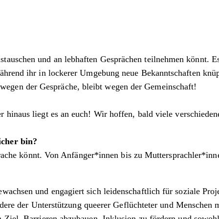
auschen und an lebhaften Gesprächen teilnehmen könnt. Es i
ährend ihr in lockerer Umgebung neue Bekanntschaften knüpft
egen der Gespräche, bleibt wegen der Gemeinschaft!
 hinaus liegt es an euch! Wir hoffen, bald viele verschiede
icher bin?
Sprache könnt. Von Anfänger*innen bis zu Muttersprachler*inne
wachsen und engagiert sich leidenschaftlich für soziale Pro
ondere der Unterstützung queerer Geflüchteter und Menschen m
Ziel, Barrieren abzubauen, Inklusion zu fördern und sowohl 