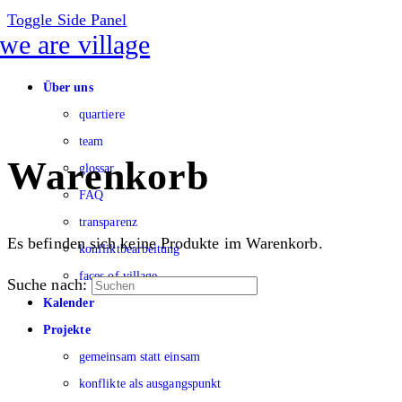
Toggle Side Panel
Über uns
quartiere
team
Warenkorb
glossar
FAQ
transparenz
Es befinden sich keine Produkte im Warenkorb.
konfliktbearbeitung
faces of village
Suche nach:
Kalender
Projekte
gemeinsam statt einsam
konflikte als ausgangspunkt