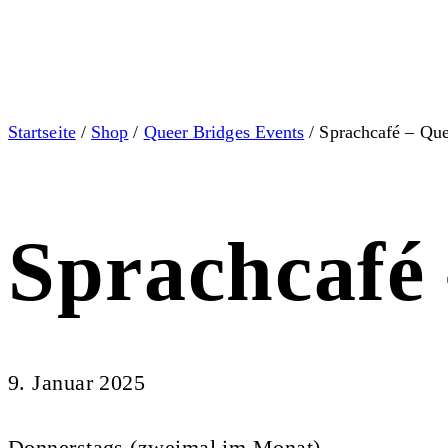
Startseite
/
Shop
/
Queer Bridges Events
/ Sprachcafé – Que
Sprachcafé
9. Januar 2025
Donnerstags (zweimal im Monat)