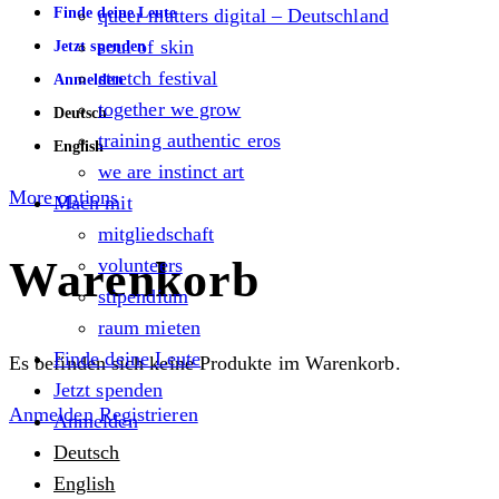
Finde deine Leute
queer matters digital – Deutschland
soul of skin
Jetzt spenden
stretch festival
Anmelden
together we grow
Deutsch
training authentic eros
English
we are instinct art
More options
Mach mit
mitgliedschaft
Warenkorb
volunteers
stipendium
raum mieten
Finde deine Leute
Es befinden sich keine Produkte im Warenkorb.
Jetzt spenden
Anmelden
Registrieren
Anmelden
Deutsch
English