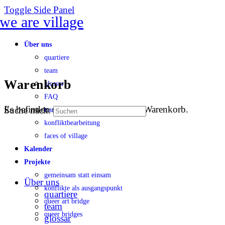
Toggle Side Panel
Über uns
quartiere
team
Warenkorb
glossar
FAQ
Es befinden sich keine Produkte im Warenkorb.
Suche nach:
transparenz
konfliktbearbeitung
faces of village
Kalender
Projekte
gemeinsam statt einsam
Über uns
konflikte als ausgangspunkt
quartiere
queer art bridge
team
queer bridges
glossar