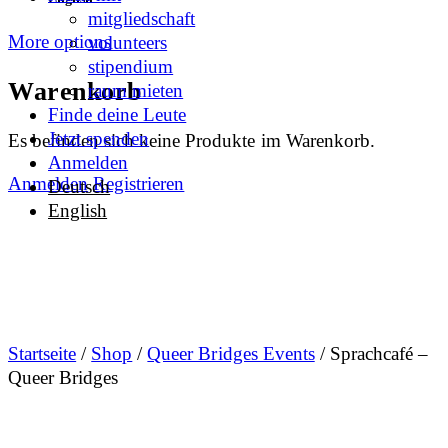
mitgliedschaft
More options
volunteers
stipendium
Warenkorb
raum mieten
Finde deine Leute
Jetzt spenden
Es befinden sich keine Produkte im Warenkorb.
Anmelden
Anmelden
Registrieren
Deutsch
English
Startseite
/
Shop
/
Queer Bridges Events
/ Sprachcafé –
Queer Bridges