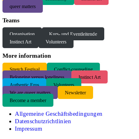
queer matters
Teams
Organisation
Kurs- und Eventleitende
Instinct Art
Volunteers
More information
S
tretch Festival
Conflict-counseling
Belonging versus loneliness
Instinct Art
Authentic Eros
Volunteers
We are queer matters
Newsletter
Become a member
Allgemeine Geschäftsbedingungen
Datenschutzrichtlinien
Impressum