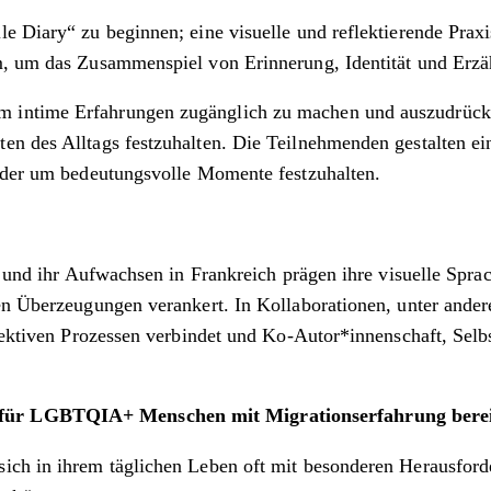
e Diary“ zu beginnen; eine visuelle und reflektierende Prax
m, um das Zusammenspiel von Erinnerung, Identität und Erzä
m intime Erfahrungen zugänglich zu machen und auszudrück
en des Alltags festzuhalten. Die Teilnehmenden gestalten ei
 oder um bedeutungsvolle Momente festzuhalten.
e und ihr Aufwachsen in Frankreich prägen ihre visuelle Spra
en Überzeugungen verankert. In Kollaborationen, unter ander
llektiven Prozessen verbindet und Ko-Autor*innenschaft, Sel
 für LGBTQIA+ Menschen mit Migrationserfahrung bereit
ich in ihrem täglichen Leben oft mit besonderen Herausforde