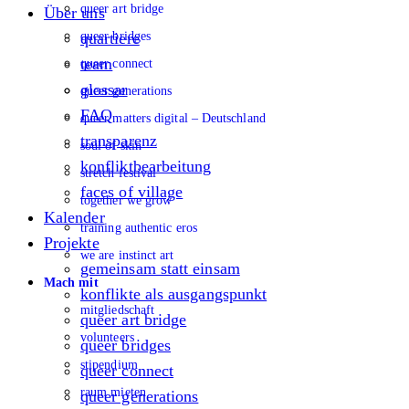
queer art bridge
Über uns
queer bridges
quartiere
team
queer connect
glossar
queer generations
FAQ
queer matters digital – Deutschland
transparenz
soul of skin
konfliktbearbeitung
stretch festival
faces of village
together we grow
Kalender
training authentic eros
Projekte
we are instinct art
gemeinsam statt einsam
Mach mit
konflikte als ausgangspunkt
mitgliedschaft
queer art bridge
volunteers
queer bridges
stipendium
queer connect
raum mieten
queer generations