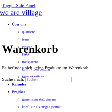
Toggle Side Panel
Über uns
quartiere
team
Warenkorb
glossar
FAQ
transparenz
Es befinden sich keine Produkte im Warenkorb.
konfliktbearbeitung
faces of village
Suche nach:
Kalender
Projekte
gemeinsam statt einsam
konflikte als ausgangspunkt