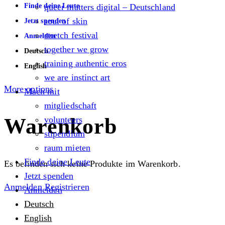
Finde deine Leute
queer matters digital – Deutschland
soul of skin
Jetzt spenden
stretch festival
Anmelden
together we grow
Deutsch
training authentic eros
English
we are instinct art
More options
Mach mit
mitgliedschaft
Warenkorb
volunteers
stipendium
raum mieten
Finde deine Leute
Es befinden sich keine Produkte im Warenkorb.
Jetzt spenden
Anmelden
Registrieren
Anmelden
Deutsch
English