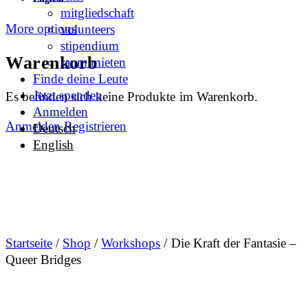
mitgliedschaft
More options
volunteers
stipendium
Warenkorb
raum mieten
Finde deine Leute
Jetzt spenden
Es befinden sich keine Produkte im Warenkorb.
Anmelden
Anmelden
Registrieren
Deutsch
English
Startseite
/
Shop
/
Workshops
/ Die Kraft der Fantasie –
Queer Bridges