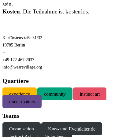
sein.
Kosten
: Die Teilnahme ist kostenlos.
Kurfürstenstraße 31/32
10785 Berlin
--
+49.172.467.2037
info@wearevillage.org
Quartiere
experience
community
instinct art
queer matters
Teams
Organisation
Kurs- und Eventleitende
Instinct Art
Volunteers