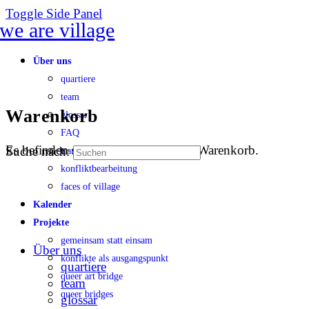
Toggle Side Panel
Über uns
quartiere
team
Warenkorb
glossar
FAQ
Es befinden sich keine Produkte im Warenkorb.
Suche nach:
transparenz
konfliktbearbeitung
faces of village
Kalender
Projekte
gemeinsam statt einsam
Über uns
konflikte als ausgangspunkt
quartiere
queer art bridge
team
queer bridges
glossar