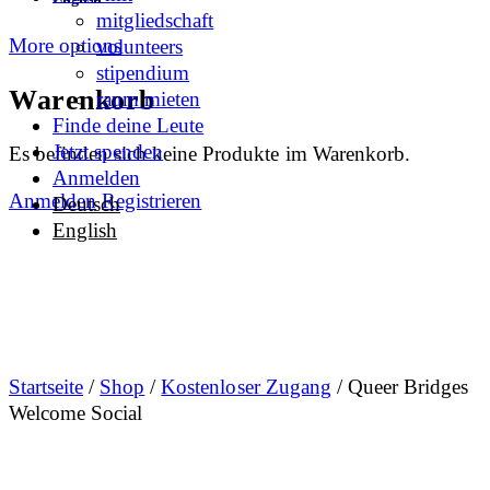
mitgliedschaft
More options
volunteers
stipendium
Warenkorb
raum mieten
Finde deine Leute
Jetzt spenden
Es befinden sich keine Produkte im Warenkorb.
Anmelden
Anmelden
Registrieren
Deutsch
English
Startseite
/
Shop
/
Kostenloser Zugang
/ Queer Bridges
Welcome Social