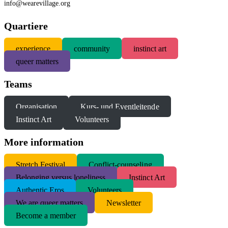
info@wearevillage.org
Quartiere
experience
community
instinct art
queer matters
Teams
Organisation
Kurs- und Eventleitende
Instinct Art
Volunteers
More information
S
tretch Festival
Conflict-counseling
Belonging versus loneliness
Instinct Art
Authentic Eros
Volunteers
We are queer matters
Newsletter
Become a member