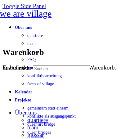
Toggle Side Panel
Über uns
quartiere
team
Warenkorb
glossar
FAQ
Es befinden sich keine Produkte im Warenkorb.
Suche nach:
transparenz
konfliktbearbeitung
faces of village
Kalender
Projekte
gemeinsam statt einsam
Über uns
konflikte als ausgangspunkt
quartiere
queer art bridge
team
queer bridges
glossar