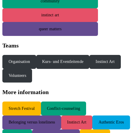
community
instinct art
queer matters
Teams
Organisation
Kurs- und Eventleitende
Instinct Art
Volunteers
More information
S
tretch Festival
Conflict-counseling
Belonging versus loneliness
Instinct Art
Authentic Eros