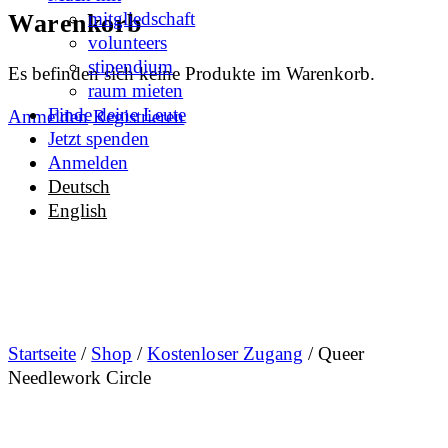
More
mitgliedschaft
Warenkorb
options
volunteers
stipendium
Es befinden sich keine Produkte im Warenkorb.
raum mieten
Finde deine Leute
Anmelden
Registrieren
Jetzt spenden
Anmelden
Deutsch
English
Startseite
/
Shop
/
Kostenloser Zugang
/ Queer
Needlework Circle