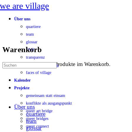
Toggle
Side
Panel
Über uns
quartiere
team
glossar
Warenkorb
FAQ
transparenz
Es befinden sich keine Produkte im Warenkorb.
Suche
konfliktbearbeitung
nach:
faces of village
Kalender
Projekte
gemeinsam statt einsam
konflikte als ausgangspunkt
Über uns
queer art bridge
quartiere
queer bridges
team
queer connect
glossar