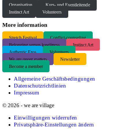
Organisation
Kurs- und Eventleitende
Instinct Art
Volunteers
More information
S
tretch Festival
Conflict-counseling
Belonging versus loneliness
Instinct Art
Authentic Eros
Volunteers
We are queer matters
Newsletter
Become a member
Allgemeine Geschäftsbedingungen
Datenschutzrichtlinien
Impressum
© 2026 - we are village
Einwilligungen widerrufen
Privatsphäre-Einstellungen ändern