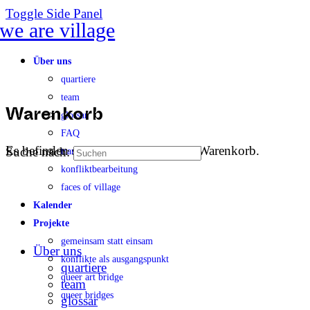
Toggle Side Panel
Über uns
quartiere
team
glossar
Warenkorb
FAQ
Es befinden sich keine Produkte im Warenkorb.
Suche nach:
transparenz
konfliktbearbeitung
faces of village
Kalender
Projekte
gemeinsam statt einsam
Über uns
konflikte als ausgangspunkt
quartiere
queer art bridge
team
queer bridges
glossar