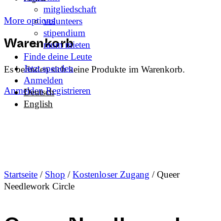
mitgliedschaft
More options
volunteers
stipendium
raum mieten
Warenkorb
Finde deine Leute
Jetzt spenden
Es befinden sich keine Produkte im Warenkorb.
Anmelden
Anmelden
Registrieren
Deutsch
English
Startseite
/
Shop
/
Kostenloser Zugang
/ Queer
Needlework Circle