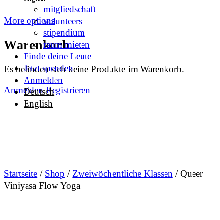
mitgliedschaft
More options
volunteers
stipendium
Warenkorb
raum mieten
Finde deine Leute
Jetzt spenden
Es befinden sich keine Produkte im Warenkorb.
Anmelden
Anmelden
Registrieren
Deutsch
English
Startseite
/
Shop
/
Zweiwöchentliche Klassen
/ Queer
Viniyasa Flow Yoga