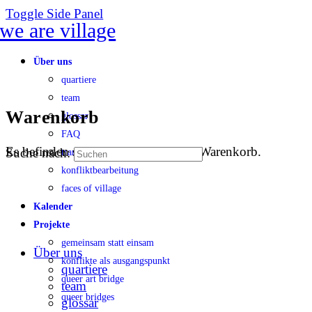
Toggle Side Panel
Über uns
quartiere
team
Warenkorb
glossar
FAQ
Es befinden sich keine Produkte im Warenkorb.
Suche nach:
transparenz
konfliktbearbeitung
faces of village
Kalender
Projekte
gemeinsam statt einsam
Über uns
konflikte als ausgangspunkt
quartiere
queer art bridge
team
queer bridges
glossar