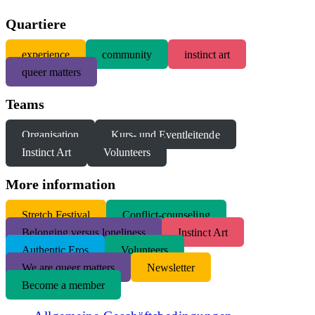
Quartiere
experience
community
instinct art
queer matters
Teams
Organisation
Kurs- und Eventleitende
Instinct Art
Volunteers
More information
S
tretch Festival
Conflict-counseling
Belonging versus loneliness
Instinct Art
Authentic Eros
Volunteers
We are queer matters
Newsletter
Become a member