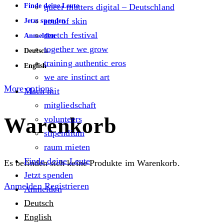
Finde deine Leute
queer matters digital – Deutschland
soul of skin
Jetzt spenden
stretch festival
Anmelden
together we grow
Deutsch
training authentic eros
English
we are instinct art
More options
Mach mit
mitgliedschaft
Warenkorb
volunteers
stipendium
raum mieten
Finde deine Leute
Es befinden sich keine Produkte im Warenkorb.
Jetzt spenden
Anmelden
Registrieren
Anmelden
Deutsch
English