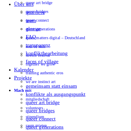
queer art bridge
Über uns
queer bridges
quartiere
team
queer connect
glossar
queer generations
FAQ
queer matters digital – Deutschland
transparenz
soul of skin
konfliktbearbeitung
stretch festival
faces of village
together we grow
Kalender
training authentic eros
Projekte
we are instinct art
gemeinsam statt einsam
Mach mit
konflikte als ausgangspunkt
mitgliedschaft
queer art bridge
volunteers
queer bridges
stipendium
queer connect
raum mieten
queer generations