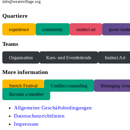
info@wearevillage.org
Quartiere
experience
community
instinct art
queer matte
Teams
Organisation
Kurs- und Eventleitende
Instinct Art
More information
S
tretch Festival
Conflict-counseling
Belonging versu
Become a member
Allgemeine Geschäftsbedingungen
Datenschutzrichtlinien
Impressum