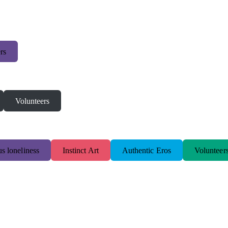
rs
Volunteers
s loneliness
Instinct Art
Authentic Eros
Volunteer