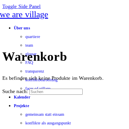
Toggle Side Panel
Über uns
quartiere
team
Warenkorb
glossar
FAQ
transparenz
Es befinden sich keine Produkte im Warenkorb.
konfliktbearbeitung
faces of village
Suche nach:
Kalender
Projekte
gemeinsam statt einsam
konflikte als ausgangspunkt