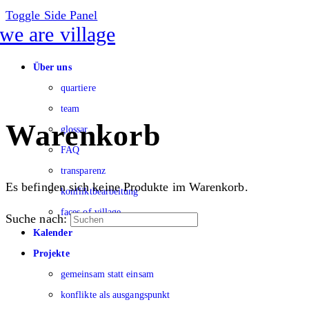
Toggle Side Panel
Über uns
quartiere
team
Warenkorb
glossar
FAQ
transparenz
Es befinden sich keine Produkte im Warenkorb.
konfliktbearbeitung
faces of village
Suche nach:
Kalender
Projekte
gemeinsam statt einsam
konflikte als ausgangspunkt