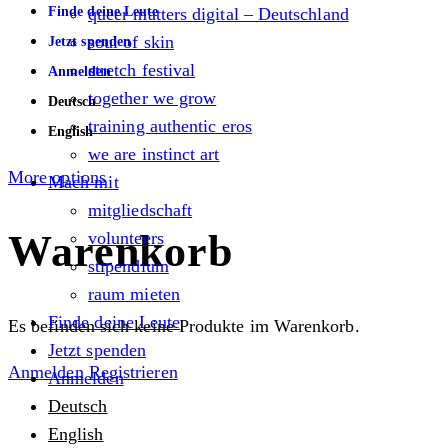
Finde deine Leute
queer matters digital – Deutschland
soul of skin
Jetzt spenden
stretch festival
Anmelden
together we grow
Deutsch
training authentic eros
English
we are instinct art
More options
Mach mit
mitgliedschaft
Warenkorb
volunteers
stipendium
raum mieten
Finde deine Leute
Es befinden sich keine Produkte im Warenkorb.
Jetzt spenden
Anmelden
Registrieren
Anmelden
Deutsch
English