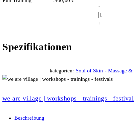
Full Training
1.400,00
€
-
+
Spezifikationen
kategorien:
Soul of Skin - Massage &
we are village | workshops - trainings - festival
Beschreibung