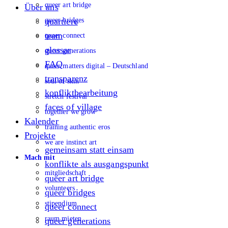
queer art bridge
Über uns
queer bridges
quartiere
team
queer connect
glossar
queer generations
FAQ
queer matters digital – Deutschland
transparenz
soul of skin
konfliktbearbeitung
stretch festival
faces of village
together we grow
Kalender
training authentic eros
Projekte
we are instinct art
gemeinsam statt einsam
Mach mit
konflikte als ausgangspunkt
mitgliedschaft
queer art bridge
volunteers
queer bridges
stipendium
queer connect
raum mieten
queer generations