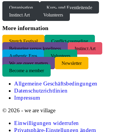
Organisation
Kurs- und Eventleitende
Instinct Art
Volunteers
More information
S
tretch Festival
Conflict-counseling
Belonging versus loneliness
Instinct Art
Authentic Eros
Volunteers
We are queer matters
Newsletter
Become a member
Allgemeine Geschäftsbedingungen
Datenschutzrichtlinien
Impressum
© 2026 - we are village
Einwilligungen widerrufen
Privatsphäre-Einstellungen ändern