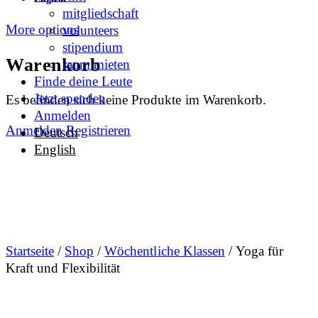
mitgliedschaft
More options
volunteers
stipendium
Warenkorb
raum mieten
Finde deine Leute
Jetzt spenden
Es befinden sich keine Produkte im Warenkorb.
Anmelden
Anmelden
Registrieren
Deutsch
English
Startseite
/
Shop
/
Wöchentliche Klassen
/ Yoga für
Kraft und Flexibilität