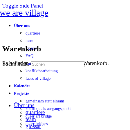
Toggle Side Panel
Über uns
quartiere
team
Warenkorb
glossar
FAQ
Es befinden sich keine Produkte im Warenkorb.
Suche nach:
transparenz
konfliktbearbeitung
faces of village
Kalender
Projekte
gemeinsam statt einsam
Über uns
konflikte als ausgangspunkt
quartiere
queer art bridge
team
queer bridges
glossar