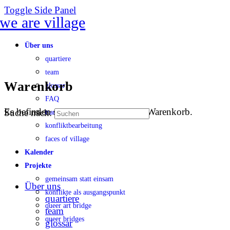
Toggle Side Panel
Über uns
quartiere
team
Warenkorb
glossar
FAQ
Es befinden sich keine Produkte im Warenkorb.
Suche nach:
transparenz
konfliktbearbeitung
faces of village
Kalender
Projekte
gemeinsam statt einsam
Über uns
konflikte als ausgangspunkt
quartiere
queer art bridge
team
queer bridges
glossar