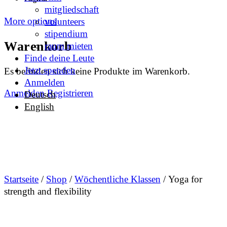
mitgliedschaft
More options
volunteers
stipendium
Warenkorb
raum mieten
Finde deine Leute
Jetzt spenden
Es befinden sich keine Produkte im Warenkorb.
Anmelden
Anmelden
Registrieren
Deutsch
English
Startseite
/
Shop
/
Wöchentliche Klassen
/ Yoga for
strength and flexibility