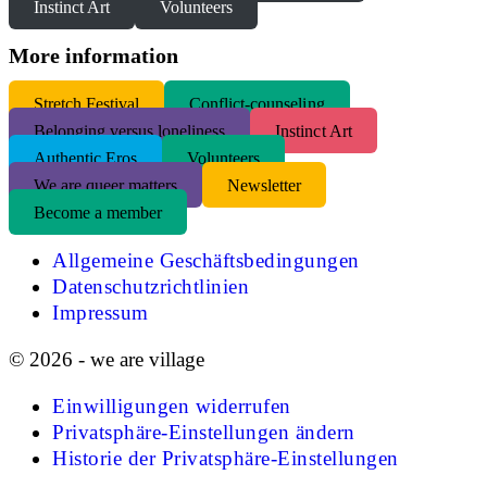
Instinct Art
Volunteers
More information
S
tretch Festival
Conflict-counseling
Belonging versus loneliness
Instinct Art
Authentic Eros
Volunteers
We are queer matters
Newsletter
Become a member
Allgemeine Geschäftsbedingungen
Datenschutzrichtlinien
Impressum
© 2026 - we are village
Einwilligungen widerrufen
Privatsphäre-Einstellungen ändern
Historie der Privatsphäre-Einstellungen