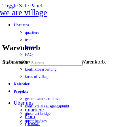
Toggle Side Panel
Über uns
quartiere
team
Warenkorb
glossar
FAQ
Es befinden sich keine Produkte im Warenkorb.
Suche nach:
transparenz
konfliktbearbeitung
faces of village
Kalender
Projekte
gemeinsam statt einsam
Über uns
konflikte als ausgangspunkt
quartiere
queer art bridge
team
queer bridges
glossar