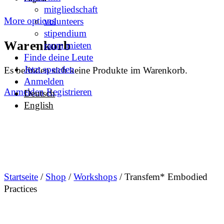
mitgliedschaft
More options
volunteers
stipendium
Warenkorb
raum mieten
Finde deine Leute
Jetzt spenden
Es befinden sich keine Produkte im Warenkorb.
Anmelden
Anmelden
Registrieren
Deutsch
English
Startseite
/
Shop
/
Workshops
/ Transfem* Embodied
Practices