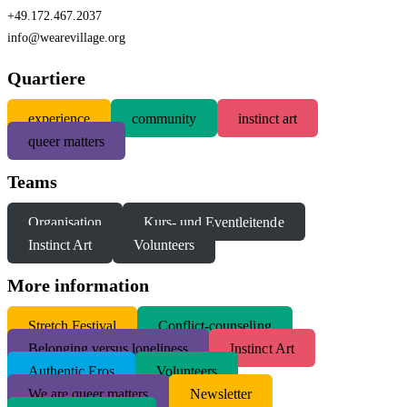
+49.172.467.2037
info@wearevillage.org
Quartiere
experience
community
instinct art
queer matters
Teams
Organisation
Kurs- und Eventleitende
Instinct Art
Volunteers
More information
S
tretch Festival
Conflict-counseling
Belonging versus loneliness
Instinct Art
Authentic Eros
Volunteers
We are queer matters
Newsletter