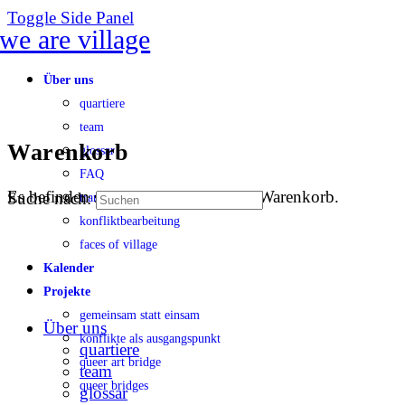
Toggle Side Panel
Über uns
quartiere
team
Warenkorb
glossar
FAQ
Es befinden sich keine Produkte im Warenkorb.
Suche nach:
transparenz
konfliktbearbeitung
faces of village
Kalender
Projekte
gemeinsam statt einsam
Über uns
konflikte als ausgangspunkt
quartiere
queer art bridge
team
queer bridges
glossar