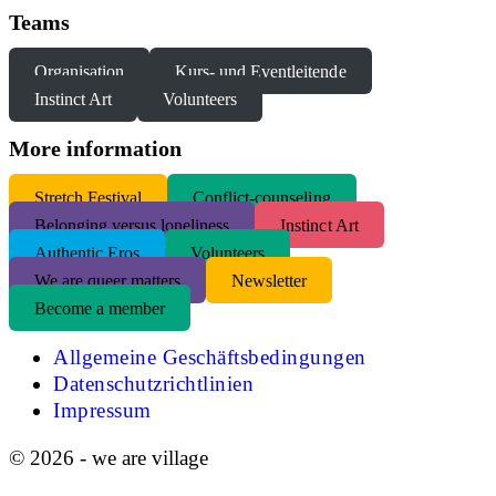
Teams
Organisation
Kurs- und Eventleitende
Instinct Art
Volunteers
More information
S
tretch Festival
Conflict-counseling
Belonging versus loneliness
Instinct Art
Authentic Eros
Volunteers
We are queer matters
Newsletter
Become a member
Allgemeine Geschäftsbedingungen
Datenschutzrichtlinien
Impressum
© 2026 - we are village