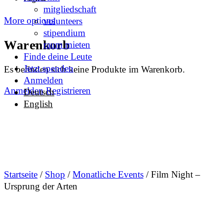
mitgliedschaft
More options
volunteers
stipendium
Warenkorb
raum mieten
Finde deine Leute
Jetzt spenden
Es befinden sich keine Produkte im Warenkorb.
Anmelden
Anmelden
Registrieren
Deutsch
English
Startseite
/
Shop
/
Monatliche Events
/ Film Night –
Ursprung der Arten