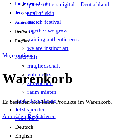
Finde deine Leute
queer matters digital – Deutschland
soul of skin
Jetzt spenden
stretch festival
Anmelden
together we grow
Deutsch
training authentic eros
English
we are instinct art
More options
Mach mit
mitgliedschaft
Warenkorb
volunteers
stipendium
raum mieten
Finde deine Leute
Es befinden sich keine Produkte im Warenkorb.
Jetzt spenden
Anmelden
Registrieren
Anmelden
Deutsch
English