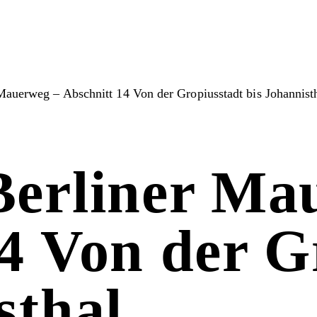
Mauerweg – Abschnitt 14 Von der Gropiusstadt bis Johannist
Berliner Ma
4 Von der G
sthal