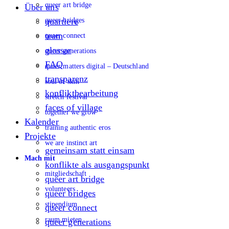
queer art bridge
Über uns
queer bridges
quartiere
team
queer connect
glossar
queer generations
FAQ
queer matters digital – Deutschland
transparenz
soul of skin
konfliktbearbeitung
stretch festival
faces of village
together we grow
Kalender
training authentic eros
Projekte
we are instinct art
gemeinsam statt einsam
Mach mit
konflikte als ausgangspunkt
mitgliedschaft
queer art bridge
volunteers
queer bridges
stipendium
queer connect
raum mieten
queer generations