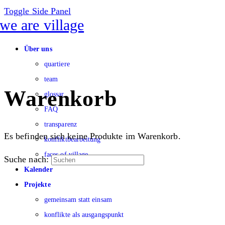
Toggle Side Panel
Über uns
quartiere
team
Warenkorb
glossar
FAQ
transparenz
Es befinden sich keine Produkte im Warenkorb.
konfliktbearbeitung
faces of village
Suche nach:
Kalender
Projekte
gemeinsam statt einsam
konflikte als ausgangspunkt