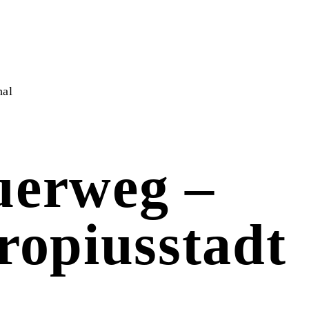
hal
uerweg –
ropiusstadt