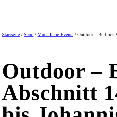
Startseite
/
Shop
/
Monatliche Events
/ Outdoor – Berliner 
Outdoor – 
Abschnitt 1
bis Johanni