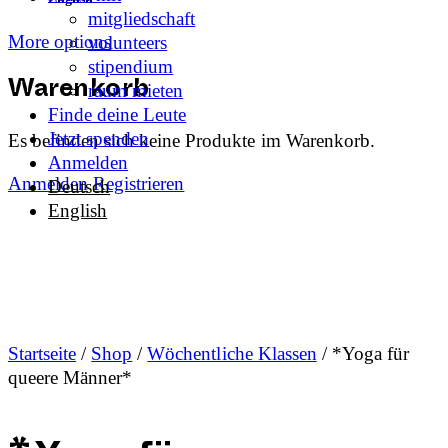
mitgliedschaft
More options
volunteers
stipendium
raum mieten
Warenkorb
Finde deine Leute
Jetzt spenden
Es befinden sich keine Produkte im Warenkorb.
Anmelden
Anmelden
Registrieren
Deutsch
English
Startseite
/
Shop
/
Wöchentliche Klassen
/ *Yoga für
queere Männer*