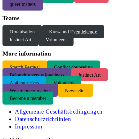
queer matters
Teams
Organisation
Kurs- und Eventleitende
Instinct Art
Volunteers
More information
S
tretch Festival
Conflict-counseling
Belonging versus loneliness
Instinct Art
Authentic Eros
Volunteers
We are queer matters
Newsletter
Become a member
Allgemeine Geschäftsbedingungen
Datenschutzrichtlinien
Impressum