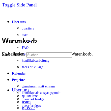
Toggle Side Panel
Über uns
quartiere
team
glossar
Warenkorb
FAQ
Es befinden sich keine Produkte im Warenkorb.
Suche nach:
transparenz
konfliktbearbeitung
faces of village
Kalender
Projekte
gemeinsam statt einsam
Über uns
konflikte als ausgangspunkt
quartiere
queer art bridge
team
queer bridges
glossar