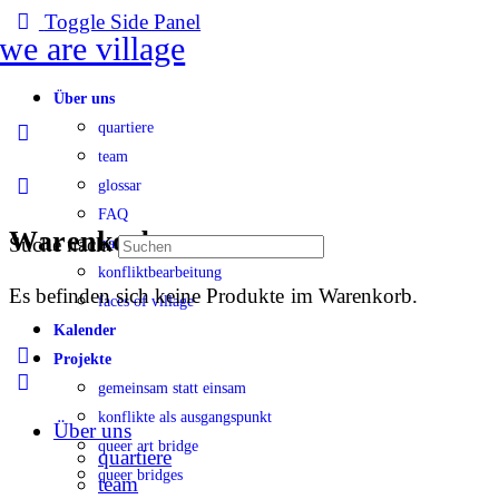
Toggle Side Panel
Über uns
quartiere
team
glossar
FAQ
Warenkorb
Suche nach:
transparenz
konfliktbearbeitung
Es befinden sich keine Produkte im Warenkorb.
faces of village
Kalender
Projekte
gemeinsam statt einsam
konflikte als ausgangspunkt
Über uns
queer art bridge
quartiere
queer bridges
team