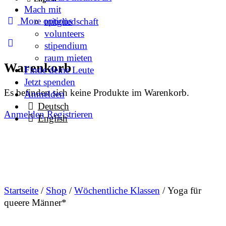
Mach mit
More options
mitgliedschaft
volunteers
stipendium
raum mieten
Warenkorb
Finde deine Leute
Jetzt spenden
Es befinden sich keine Produkte im Warenkorb.
Anmelden
Deutsch
Anmelden
Registrieren
English
Startseite
/
Shop
/
Wöchentliche Klassen
/ Yoga für
queere Männer*