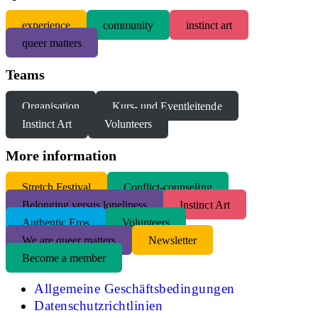
experience
community
instinct art
queer matters
Teams
Organisation
Kurs- und Eventleitende
Instinct Art
Volunteers
More information
S
tretch Festival
Conflict-counseling
Belonging versus loneliness
Instinct Art
Authentic Eros
Volunteers
We are queer matters
Newsletter
Become a member
Allgemeine Geschäftsbedingungen
Datenschutzrichtlinien