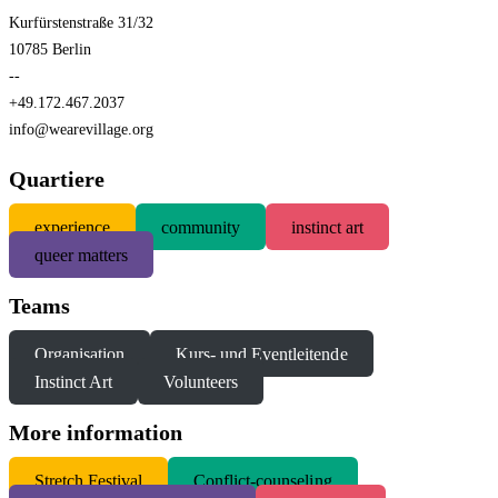
Kurfürstenstraße 31/32
10785 Berlin
--
+49.172.467.2037
info@wearevillage.org
Quartiere
experience
community
instinct art
queer matters
Teams
Organisation
Kurs- und Eventleitende
Instinct Art
Volunteers
More information
S
tretch Festival
Conflict-counseling