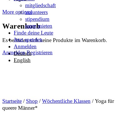
mitgliedschaft
More options
volunteers
stipendium
Warenkorb
raum mieten
Finde deine Leute
Jetzt spenden
Es befinden sich keine Produkte im Warenkorb.
Anmelden
Anmelden
Registrieren
Deutsch
English
Startseite
/
Shop
/
Wöchentliche Klassen
/ Yoga für
queere Männer*