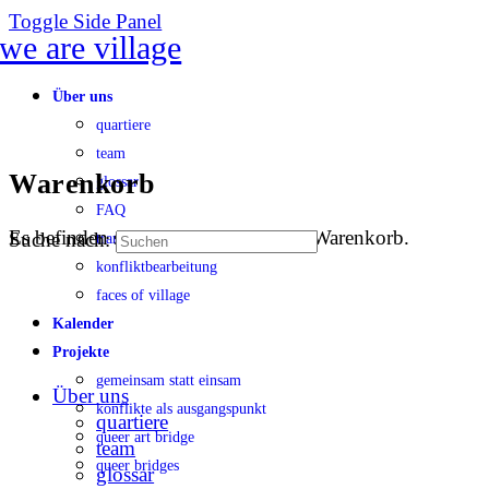
Toggle Side Panel
Über uns
quartiere
team
Warenkorb
glossar
FAQ
Es befinden sich keine Produkte im Warenkorb.
Suche nach:
transparenz
konfliktbearbeitung
faces of village
Kalender
Projekte
gemeinsam statt einsam
Über uns
konflikte als ausgangspunkt
quartiere
queer art bridge
team
queer bridges
glossar