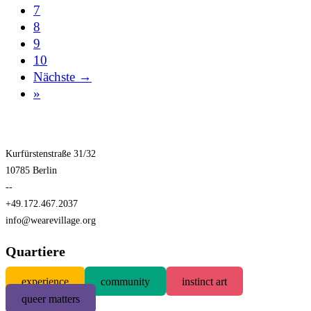
7
8
9
10
Nächste →
»
Kurfürstenstraße 31/32
10785 Berlin
--
+49.172.467.2037
info@wearevillage.org
Quartiere
experience
community
instinct art
queer matters