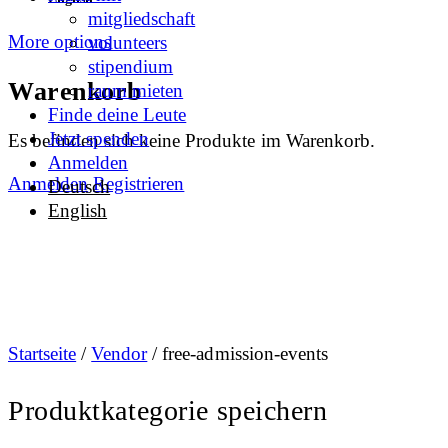
mitgliedschaft
More options
volunteers
stipendium
Warenkorb
raum mieten
Finde deine Leute
Jetzt spenden
Es befinden sich keine Produkte im Warenkorb.
Anmelden
Anmelden
Registrieren
Deutsch
English
Startseite
/
Vendor
/ free-admission-events
Produktkategorie speichern