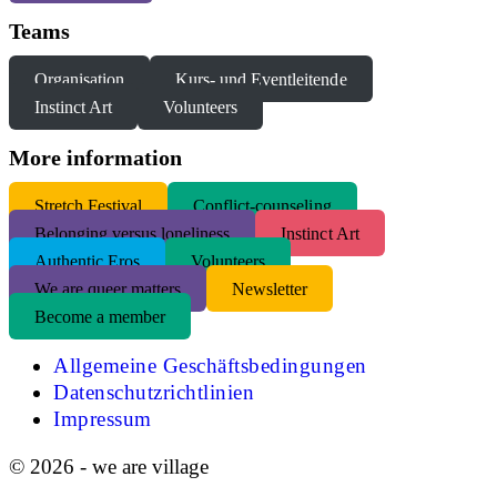
Teams
Organisation
Kurs- und Eventleitende
Instinct Art
Volunteers
More information
S
tretch Festival
Conflict-counseling
Belonging versus loneliness
Instinct Art
Authentic Eros
Volunteers
We are queer matters
Newsletter
Become a member
Allgemeine Geschäftsbedingungen
Datenschutzrichtlinien
Impressum
© 2026 - we are village