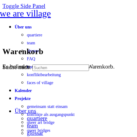
Toggle Side Panel
Über uns
quartiere
team
Warenkorb
glossar
FAQ
Es befinden sich keine Produkte im Warenkorb.
Suche nach:
transparenz
konfliktbearbeitung
faces of village
Kalender
Projekte
gemeinsam statt einsam
Über uns
konflikte als ausgangspunkt
quartiere
queer art bridge
team
queer bridges
glossar