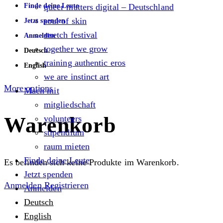
Finde deine Leute
queer matters digital – Deutschland
soul of skin
Jetzt spenden
stretch festival
Anmelden
together we grow
Deutsch
training authentic eros
English
we are instinct art
More options
Mach mit
mitgliedschaft
Warenkorb
volunteers
stipendium
raum mieten
Finde deine Leute
Es befinden sich keine Produkte im Warenkorb.
Jetzt spenden
Anmelden
Registrieren
Anmelden
Deutsch
English