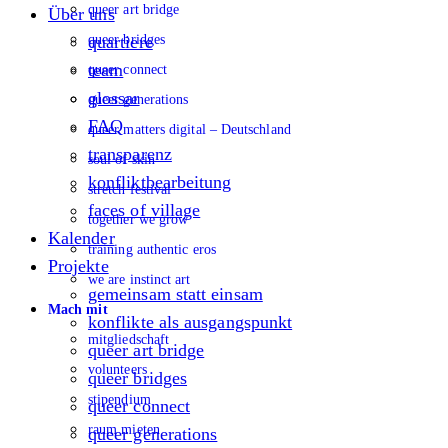
queer art bridge
Über uns
queer bridges
quartiere
team
queer connect
glossar
queer generations
FAQ
queer matters digital – Deutschland
transparenz
soul of skin
konfliktbearbeitung
stretch festival
faces of village
together we grow
Kalender
training authentic eros
Projekte
we are instinct art
gemeinsam statt einsam
Mach mit
konflikte als ausgangspunkt
mitgliedschaft
queer art bridge
volunteers
queer bridges
stipendium
queer connect
raum mieten
queer generations