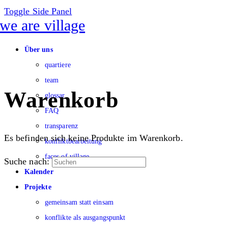
Toggle Side Panel
Über uns
quartiere
team
Warenkorb
glossar
FAQ
transparenz
Es befinden sich keine Produkte im Warenkorb.
konfliktbearbeitung
faces of village
Suche nach:
Kalender
Projekte
gemeinsam statt einsam
konflikte als ausgangspunkt