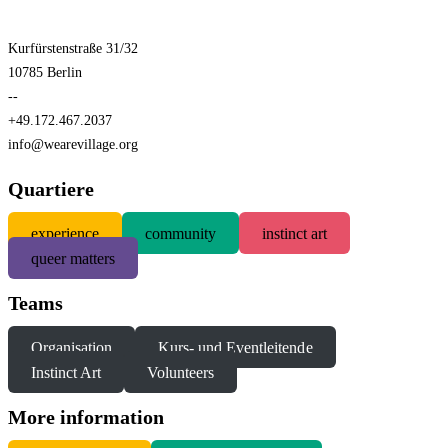
Kurfürstenstraße 31/32
10785 Berlin
--
+49.172.467.2037
info@wearevillage.org
Quartiere
experience
community
instinct art
queer matters
Teams
Organisation
Kurs- und Eventleitende
Instinct Art
Volunteers
More information