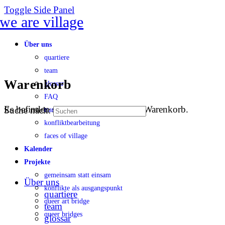
Toggle Side Panel
Über uns
quartiere
team
Warenkorb
glossar
FAQ
Es befinden sich keine Produkte im Warenkorb.
Suche nach:
transparenz
konfliktbearbeitung
faces of village
Kalender
Projekte
gemeinsam statt einsam
Über uns
konflikte als ausgangspunkt
quartiere
queer art bridge
team
queer bridges
glossar