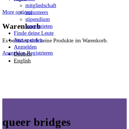
mitgliedschaft
More options
volunteers
stipendium
Warenkorb
raum mieten
Finde deine Leute
Jetzt spenden
Es befinden sich keine Produkte im Warenkorb.
Anmelden
Anmelden
Registrieren
Deutsch
English
queer bridges