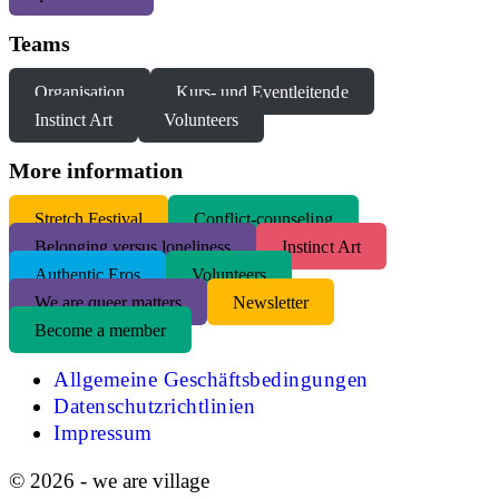
Teams
Organisation
Kurs- und Eventleitende
Instinct Art
Volunteers
More information
S
tretch Festival
Conflict-counseling
Belonging versus loneliness
Instinct Art
Authentic Eros
Volunteers
We are queer matters
Newsletter
Become a member
Allgemeine Geschäftsbedingungen
Datenschutzrichtlinien
Impressum
© 2026 - we are village