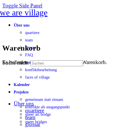
Toggle Side Panel
Über uns
quartiere
team
Warenkorb
glossar
FAQ
Es befinden sich keine Produkte im Warenkorb.
Suche nach:
transparenz
konfliktbearbeitung
faces of village
Kalender
Projekte
gemeinsam statt einsam
Über uns
konflikte als ausgangspunkt
quartiere
queer art bridge
team
queer bridges
glossar