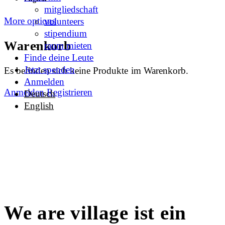
mitgliedschaft
More options
volunteers
stipendium
Warenkorb
raum mieten
Finde deine Leute
Jetzt spenden
Es befinden sich keine Produkte im Warenkorb.
Anmelden
Anmelden
Registrieren
Deutsch
English
We are village ist ein