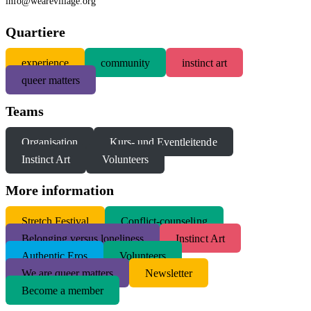
info@wearevillage.org
Quartiere
experience
community
instinct art
queer matters
Teams
Organisation
Kurs- und Eventleitende
Instinct Art
Volunteers
More information
S
tretch Festival
Conflict-counseling
Belonging versus loneliness
Instinct Art
Authentic Eros
Volunteers
We are queer matters
Newsletter
Become a member