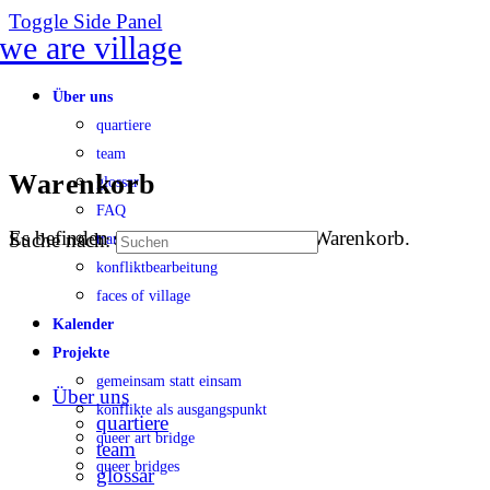
Toggle Side Panel
Über uns
quartiere
team
Warenkorb
glossar
FAQ
Es befinden sich keine Produkte im Warenkorb.
Suche nach:
transparenz
konfliktbearbeitung
faces of village
Kalender
Projekte
gemeinsam statt einsam
Über uns
konflikte als ausgangspunkt
quartiere
queer art bridge
team
queer bridges
glossar