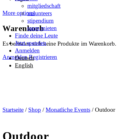
mitgliedschaft
More options
volunteers
stipendium
Warenkorb
raum mieten
Finde deine Leute
Jetzt spenden
Es befinden sich keine Produkte im Warenkorb.
Anmelden
Anmelden
Registrieren
Deutsch
English
Startseite
/
Shop
/
Monatliche Events
/ Outdoor
Outdoor