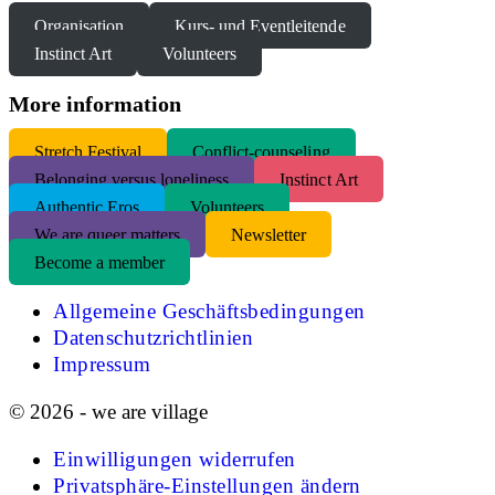
Organisation
Kurs- und Eventleitende
Instinct Art
Volunteers
More information
S
tretch Festival
Conflict-counseling
Belonging versus loneliness
Instinct Art
Authentic Eros
Volunteers
We are queer matters
Newsletter
Become a member
Allgemeine Geschäftsbedingungen
Datenschutzrichtlinien
Impressum
© 2026 - we are village
Einwilligungen widerrufen
Privatsphäre-Einstellungen ändern