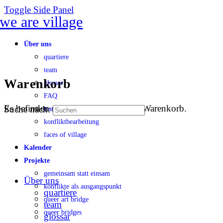
Toggle Side Panel
Über uns
quartiere
team
Warenkorb
glossar
FAQ
Es befinden sich keine Produkte im Warenkorb.
Suche nach:
transparenz
konfliktbearbeitung
faces of village
Kalender
Projekte
gemeinsam statt einsam
Über uns
konflikte als ausgangspunkt
quartiere
queer art bridge
team
queer bridges
glossar