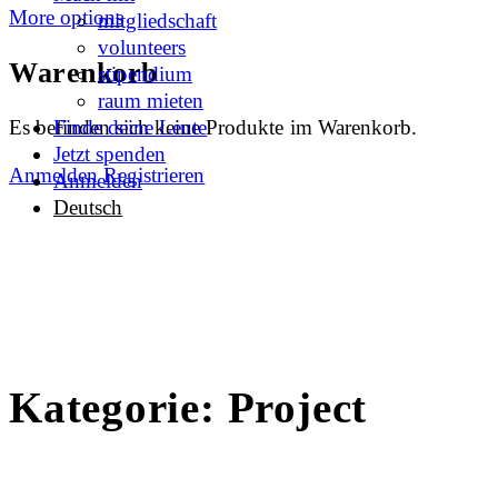
More options
mitgliedschaft
volunteers
Warenkorb
stipendium
raum mieten
Es befinden sich keine Produkte im Warenkorb.
Finde deine Leute
Jetzt spenden
Anmelden
Registrieren
Anmelden
Deutsch
Kategorie:
Project