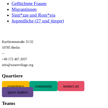
Geflüchtete Frauen
Migrantinnen
Sinti*zze und Rom*nja
Jugendliche (27 und jünger)
Kurfürstenstraße 31/32
10785 Berlin
--
+49.172.467.2037
info@wearevillage.org
Quartiere
experience
community
instinct art
queer matters
Teams