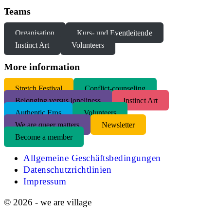
Teams
Organisation
Kurs- und Eventleitende
Instinct Art
Volunteers
More information
S
tretch Festival
Conflict-counseling
Belonging versus loneliness
Instinct Art
Authentic Eros
Volunteers
We are queer matters
Newsletter
Become a member
Allgemeine Geschäftsbedingungen
Datenschutzrichtlinien
Impressum
© 2026 - we are village