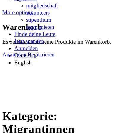
mitgliedschaft
More options
volunteers
stipendium
Warenkorb
raum mieten
Finde deine Leute
Jetzt spenden
Es befinden sich keine Produkte im Warenkorb.
Anmelden
Anmelden
Registrieren
Deutsch
English
Kategorie:
Migrantinnen