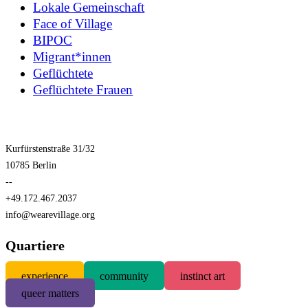
Lokale Gemeinschaft
Face of Village
BIPOC
Migrant*innen
Geflüchtete
Geflüchtete Frauen
Kurfürstenstraße 31/32
10785 Berlin
--
+49.172.467.2037
info@wearevillage.org
Quartiere
experience
community
instinct art
queer matters