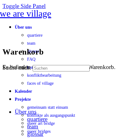
Toggle Side Panel
Über uns
quartiere
team
Warenkorb
glossar
FAQ
Es befinden sich keine Produkte im Warenkorb.
Suche nach:
transparenz
konfliktbearbeitung
faces of village
Kalender
Projekte
gemeinsam statt einsam
Über uns
konflikte als ausgangspunkt
quartiere
queer art bridge
team
queer bridges
glossar