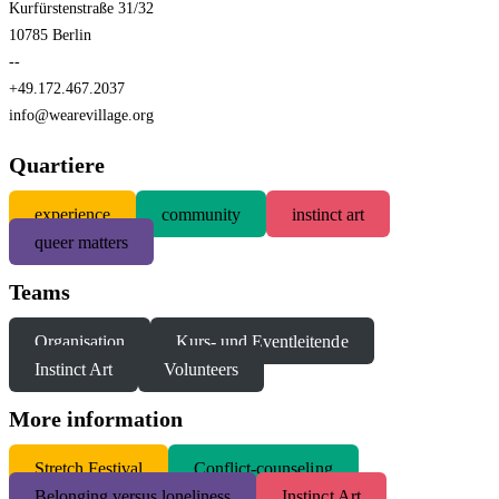
Kurfürstenstraße 31/32
10785 Berlin
--
+49.172.467.2037
info@wearevillage.org
Quartiere
experience
community
instinct art
queer matters
Teams
Organisation
Kurs- und Eventleitende
Instinct Art
Volunteers
More information
S
tretch Festival
Conflict-counseling
Belonging versus loneliness
Instinct Art