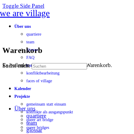
Toggle Side Panel
Über uns
quartiere
team
Warenkorb
glossar
FAQ
Es befinden sich keine Produkte im Warenkorb.
Suche nach:
transparenz
konfliktbearbeitung
faces of village
Kalender
Projekte
gemeinsam statt einsam
Über uns
konflikte als ausgangspunkt
quartiere
queer art bridge
team
queer bridges
glossar