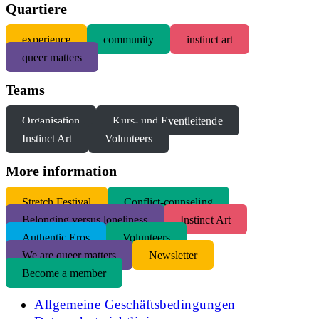
Quartiere
experience
community
instinct art
queer matters
Teams
Organisation
Kurs- und Eventleitende
Instinct Art
Volunteers
More information
S
tretch Festival
Conflict-counseling
Belonging versus loneliness
Instinct Art
Authentic Eros
Volunteers
We are queer matters
Newsletter
Become a member
Allgemeine Geschäftsbedingungen