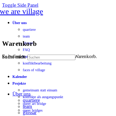
Toggle Side Panel
Über uns
quartiere
team
Warenkorb
glossar
FAQ
Es befinden sich keine Produkte im Warenkorb.
Suche nach:
transparenz
konfliktbearbeitung
faces of village
Kalender
Projekte
gemeinsam statt einsam
Über uns
konflikte als ausgangspunkt
quartiere
queer art bridge
team
queer bridges
glossar