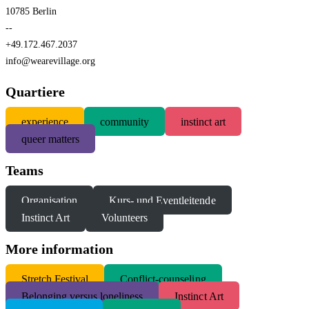
10785 Berlin
--
+49.172.467.2037
info@wearevillage.org
Quartiere
experience
community
instinct art
queer matters
Teams
Organisation
Kurs- und Eventleitende
Instinct Art
Volunteers
More information
S
tretch Festival
Conflict-counseling
Belonging versus loneliness
Instinct Art