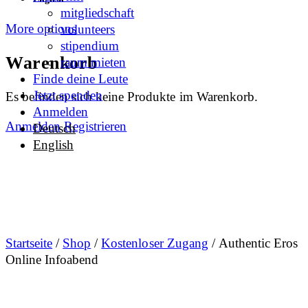
mitgliedschaft
More options
volunteers
stipendium
Warenkorb
raum mieten
Finde deine Leute
Jetzt spenden
Es befinden sich keine Produkte im Warenkorb.
Anmelden
Anmelden
Registrieren
Deutsch
English
Startseite
/
Shop
/
Kostenloser Zugang
/ Authentic Eros
Online Infoabend