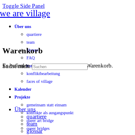
Toggle Side Panel
Über uns
quartiere
team
Warenkorb
glossar
FAQ
Es befinden sich keine Produkte im Warenkorb.
Suche nach:
transparenz
konfliktbearbeitung
faces of village
Kalender
Projekte
gemeinsam statt einsam
Über uns
konflikte als ausgangspunkt
quartiere
queer art bridge
team
queer bridges
glossar