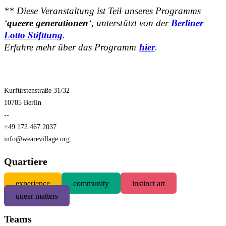
** Diese Veranstaltung ist Teil unseres Programms
‘
queere generationen
‘, unterstützt von der
Berliner
Lotto Stifttung
.
Erfahre mehr über das Programm
hier
.
Kurfürstenstraße 31/32
10785 Berlin
--
+49.172.467.2037
info@wearevillage.org
Quartiere
experience
community
instinct art
queer matters
Teams