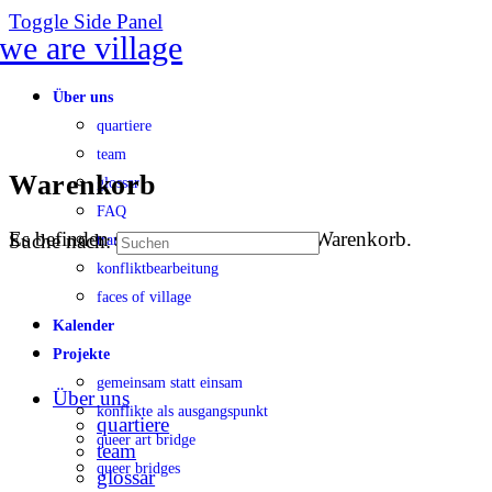
Toggle Side Panel
Über uns
quartiere
team
Warenkorb
glossar
FAQ
Es befinden sich keine Produkte im Warenkorb.
Suche nach:
transparenz
konfliktbearbeitung
faces of village
Kalender
Projekte
gemeinsam statt einsam
Über uns
konflikte als ausgangspunkt
quartiere
queer art bridge
team
queer bridges
glossar