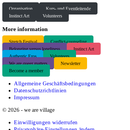
Organisation
Kurs- und Eventleitende
Instinct Art
Volunteers
More information
S
tretch Festival
Conflict-counseling
Belonging versus loneliness
Instinct Art
Authentic Eros
Volunteers
We are queer matters
Newsletter
Become a member
Allgemeine Geschäftsbedingungen
Datenschutzrichtlinien
Impressum
© 2026 - we are village
Einwilligungen widerrufen
Privatsphäre-Einstellungen ändern