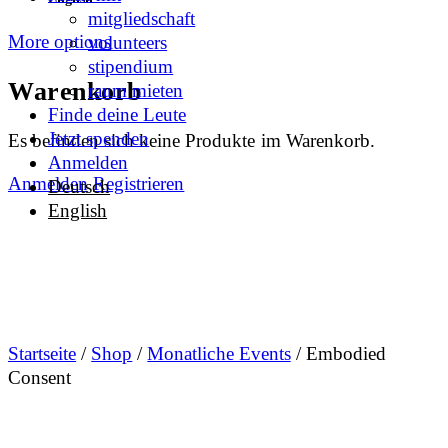
mitgliedschaft
More options
volunteers
stipendium
Warenkorb
raum mieten
Finde deine Leute
Jetzt spenden
Es befinden sich keine Produkte im Warenkorb.
Anmelden
Anmelden
Registrieren
Deutsch
English
Startseite
/
Shop
/
Monatliche Events
/ Embodied
Consent