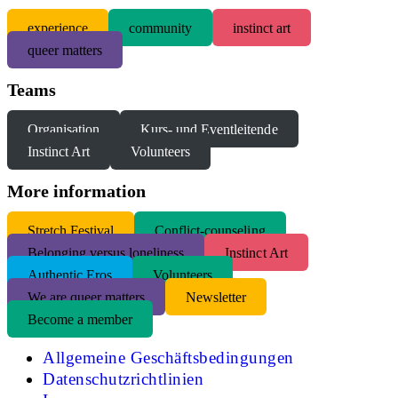
experience
community
instinct art
queer matters
Teams
Organisation
Kurs- und Eventleitende
Instinct Art
Volunteers
More information
S
tretch Festival
Conflict-counseling
Belonging versus loneliness
Instinct Art
Authentic Eros
Volunteers
We are queer matters
Newsletter
Become a member
Allgemeine Geschäftsbedingungen
Datenschutzrichtlinien