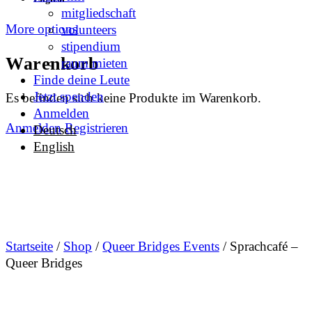
mitgliedschaft
More options
volunteers
stipendium
Warenkorb
raum mieten
Finde deine Leute
Jetzt spenden
Es befinden sich keine Produkte im Warenkorb.
Anmelden
Anmelden
Registrieren
Deutsch
English
Startseite
/
Shop
/
Queer Bridges Events
/ Sprachcafé –
Queer Bridges