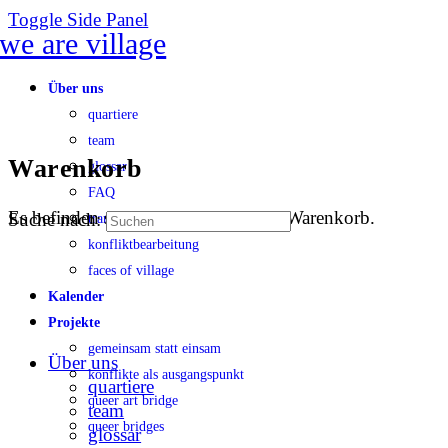
Toggle Side Panel
Über uns
quartiere
team
Warenkorb
glossar
FAQ
Es befinden sich keine Produkte im Warenkorb.
Suche nach:
transparenz
konfliktbearbeitung
faces of village
Kalender
Projekte
gemeinsam statt einsam
Über uns
konflikte als ausgangspunkt
quartiere
queer art bridge
team
queer bridges
glossar