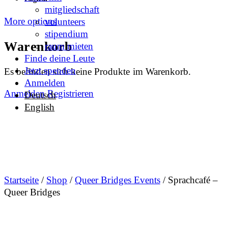
mitgliedschaft
More options
volunteers
stipendium
Warenkorb
raum mieten
Finde deine Leute
Jetzt spenden
Es befinden sich keine Produkte im Warenkorb.
Anmelden
Anmelden
Registrieren
Deutsch
English
Startseite
/
Shop
/
Queer Bridges Events
/ Sprachcafé –
Queer Bridges