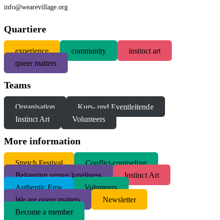
info@wearevillage.org
Quartiere
experience
community
instinct art
queer matters
Teams
Organisation
Kurs- und Eventleitende
Instinct Art
Volunteers
More information
S
tretch Festival
Conflict-counseling
Belonging versus loneliness
Instinct Art
Authentic Eros
Volunteers
We are queer matters
Newsletter
Become a member