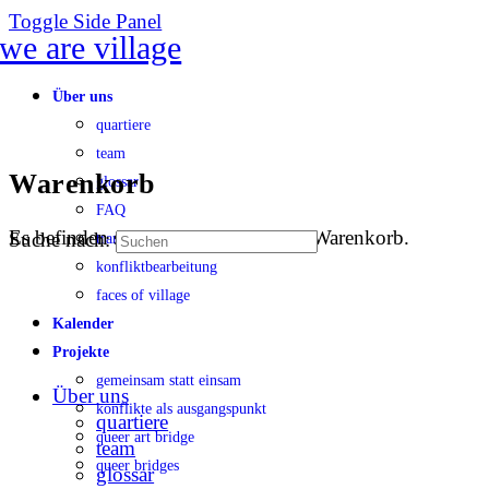
Toggle Side Panel
Über uns
quartiere
team
Warenkorb
glossar
FAQ
Es befinden sich keine Produkte im Warenkorb.
Suche nach:
transparenz
konfliktbearbeitung
faces of village
Kalender
Projekte
gemeinsam statt einsam
Über uns
konflikte als ausgangspunkt
quartiere
queer art bridge
team
queer bridges
glossar