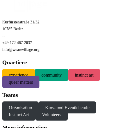
Kurfürstenstraße 31/32
10785 Berlin
--
+49.172.467.2037
info@wearevillage.org
Quartiere
experience
community
instinct art
queer matters
Teams
Organisation
Kurs- und Eventleitende
Instinct Art
Volunteers
More information