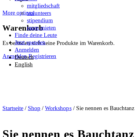
mitgliedschaft
More options
volunteers
stipendium
Warenkorb
raum mieten
Finde deine Leute
Jetzt spenden
Es befinden sich keine Produkte im Warenkorb.
Anmelden
Anmelden
Registrieren
Deutsch
English
Startseite
/
Shop
/
Workshops
/ Sie nennen es Bauchtanz
Sie nennen es Bauchtanz