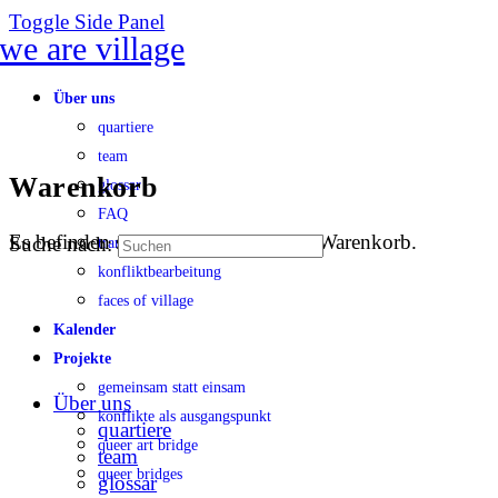
Toggle Side Panel
Über uns
quartiere
team
Warenkorb
glossar
FAQ
Es befinden sich keine Produkte im Warenkorb.
Suche nach:
transparenz
konfliktbearbeitung
faces of village
Kalender
Projekte
gemeinsam statt einsam
Über uns
konflikte als ausgangspunkt
quartiere
queer art bridge
team
queer bridges
glossar