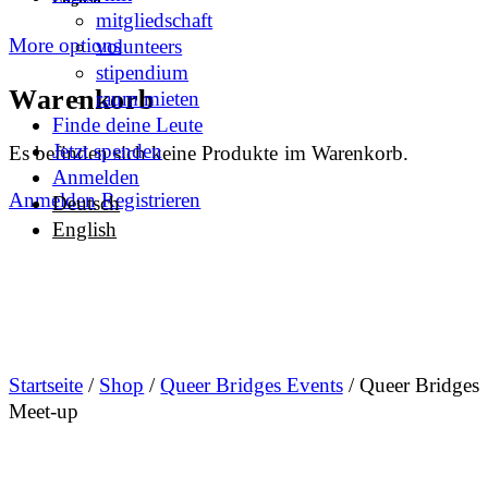
mitgliedschaft
More options
volunteers
stipendium
Warenkorb
raum mieten
Finde deine Leute
Jetzt spenden
Es befinden sich keine Produkte im Warenkorb.
Anmelden
Anmelden
Registrieren
Deutsch
English
Startseite
/
Shop
/
Queer Bridges Events
/ Queer Bridges
Meet-up