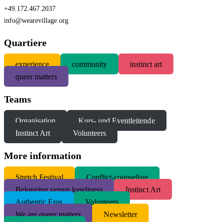
+49.172.467.2037
info@wearevillage.org
Quartiere
experience
community
instinct art
queer matters
Teams
Organisation
Kurs- und Eventleitende
Instinct Art
Volunteers
More information
S
tretch Festival
Conflict-counseling
Belonging versus loneliness
Instinct Art
Authentic Eros
Volunteers
We are queer matters
Newsletter