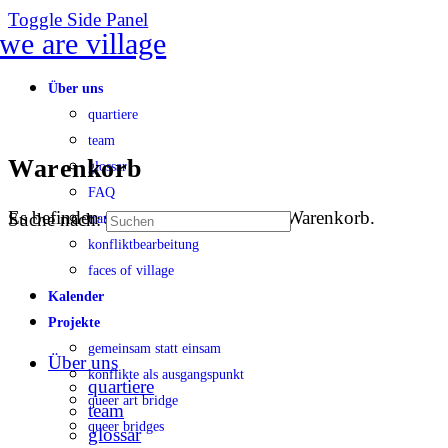
Toggle Side Panel
Über uns
quartiere
team
Warenkorb
glossar
FAQ
Es befinden sich keine Produkte im Warenkorb.
Suche nach:
transparenz
konfliktbearbeitung
faces of village
Kalender
Projekte
gemeinsam statt einsam
Über uns
konflikte als ausgangspunkt
quartiere
queer art bridge
team
queer bridges
glossar