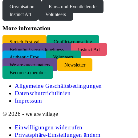
Organisation
Kurs- und Eventleitende
Instinct Art
Volunteers
More information
S
tretch Festival
Conflict-counseling
Belonging versus loneliness
Instinct Art
Authentic Eros
Volunteers
We are queer matters
Newsletter
Become a member
Allgemeine Geschäftsbedingungen
Datenschutzrichtlinien
Impressum
© 2026 - we are village
Einwilligungen widerrufen
Privatsphäre-Einstellungen ändern