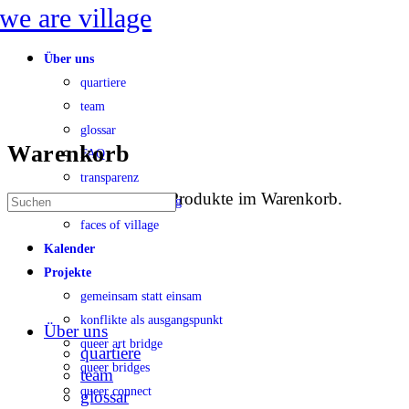
Toggle
Side
Panel
Über uns
quartiere
team
glossar
Warenkorb
FAQ
transparenz
Es befinden sich keine Produkte im Warenkorb.
Suche
konfliktbearbeitung
nach:
faces of village
Kalender
Projekte
gemeinsam statt einsam
konflikte als ausgangspunkt
Über uns
queer art bridge
quartiere
queer bridges
team
queer connect
glossar