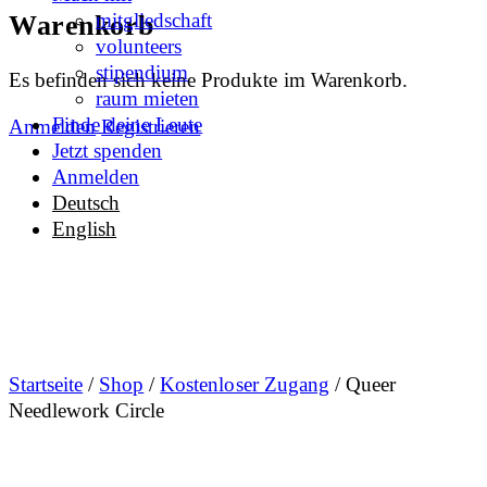
More
mitgliedschaft
Warenkorb
options
volunteers
stipendium
Es befinden sich keine Produkte im Warenkorb.
raum mieten
Finde deine Leute
Anmelden
Registrieren
Jetzt spenden
Anmelden
Deutsch
English
Startseite
/
Shop
/
Kostenloser Zugang
/ Queer
Needlework Circle