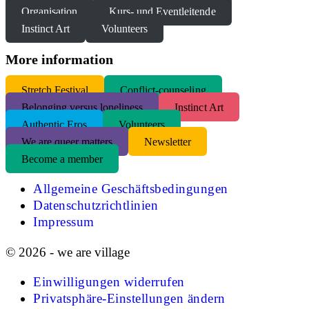
Organisation
Kurs- und Eventleitende
Instinct Art
Volunteers
More information
S
tretch Festival
Conflict-counseling
Belonging versus loneliness
Instinct Art
Authentic Eros
Volunteers
We are queer matters
Newsletter
Become a member
Allgemeine Geschäftsbedingungen
Datenschutzrichtlinien
Impressum
© 2026 - we are village
Einwilligungen widerrufen
Privatsphäre-Einstellungen ändern