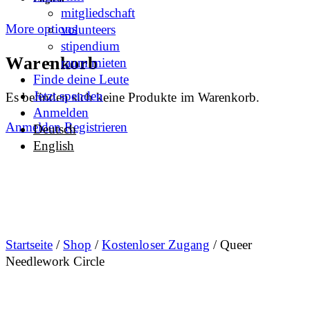
mitgliedschaft
More options
volunteers
stipendium
Warenkorb
raum mieten
Finde deine Leute
Jetzt spenden
Es befinden sich keine Produkte im Warenkorb.
Anmelden
Anmelden
Registrieren
Deutsch
English
Startseite
/
Shop
/
Kostenloser Zugang
/ Queer
Needlework Circle