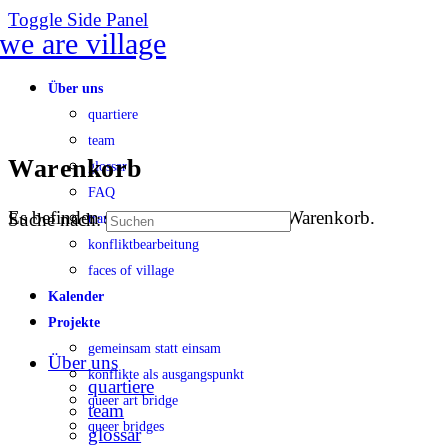
Toggle Side Panel
Über uns
quartiere
team
Warenkorb
glossar
FAQ
Es befinden sich keine Produkte im Warenkorb.
Suche nach:
transparenz
konfliktbearbeitung
faces of village
Kalender
Projekte
gemeinsam statt einsam
Über uns
konflikte als ausgangspunkt
quartiere
queer art bridge
team
queer bridges
glossar