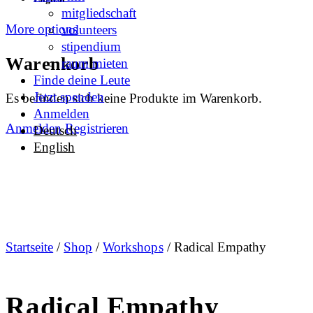
mitgliedschaft
More options
volunteers
stipendium
Warenkorb
raum mieten
Finde deine Leute
Jetzt spenden
Es befinden sich keine Produkte im Warenkorb.
Anmelden
Anmelden
Registrieren
Deutsch
English
Startseite
/
Shop
/
Workshops
/ Radical Empathy
Radical Empathy