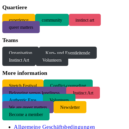
Quartiere
experience
community
instinct art
queer matters
Teams
Organisation
Kurs- und Eventleitende
Instinct Art
Volunteers
More information
S
tretch Festival
Conflict-counseling
Belonging versus loneliness
Instinct Art
Authentic Eros
Volunteers
We are queer matters
Newsletter
Become a member
Allgemeine Geschäftsbedingungen