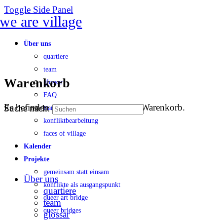
Toggle Side Panel
Über uns
quartiere
team
Warenkorb
glossar
FAQ
Es befinden sich keine Produkte im Warenkorb.
Suche nach:
transparenz
konfliktbearbeitung
faces of village
Kalender
Projekte
gemeinsam statt einsam
Über uns
konflikte als ausgangspunkt
quartiere
queer art bridge
team
queer bridges
glossar